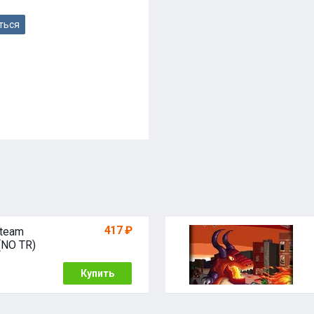
ться
417 ₽
Steam
NO TR)
Купить