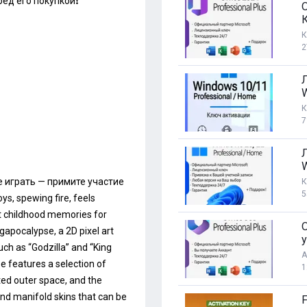
ед его покупкой❗️
К
2
3
К
7
е играть — примите участие
К
5
oys, spewing fire, feels
st childhood memories for
O
apocalypse, a 2D pixel art
у
uch as “Godzilla” and “King
А
 features a selection of
1
ted outer space, and the
 and manifold skins that can be