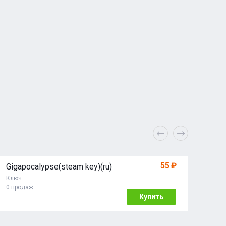
55 ₽
Gigapocalypse(steam key)(ru)
Ключ
0 продаж
Купить