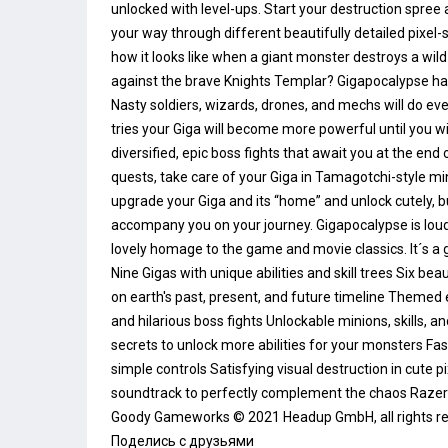
unlocked with level-ups. Start your destruction spree
your way through different beautifully detailed pixel-
how it looks like when a giant monster destroys a wil
against the brave Knights Templar? Gigapocalypse ha
Nasty soldiers, wizards, drones, and mechs will do eve
tries your Giga will become more powerful until you will
diversified, epic boss fights that await you at the end
quests, take care of your Giga in Tamagotchi-style mi
upgrade your Giga and its “home” and unlock cutely, bu
accompany you on your journey. Gigapocalypse is loud
lovely homage to the game and movie classics. It´s a ga
Nine Gigas with unique abilities and skill trees Six bea
on earth's past, present, and future timeline Themed
and hilarious boss fights Unlockable minions, skills, 
secrets to unlock more abilities for your monsters Fa
simple controls Satisfying visual destruction in cute p
soundtrack to perfectly complement the chaos Raze
Goody Gameworks © 2021 Headup GmbH, all rights re
Поделись с друзьями