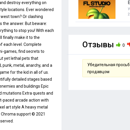
E
 and destroy everything on
У
style locations. Ever wondered
2
d west town? Or clashing
s the answer. But beware:
rything to stop you! With each
 finally make it to the
Отзывы
 of each level. Complete
0
ni-games, find secrets to
t yet lethal pets that
Убедительная просьба
, punk, metal, anarchy, and a
продавцом
me for the kid in all of us.
utifully detailed stages based
 enemies and buildings Epic
and mutations Extra quests and
st-paced arcade action with
ixel art style A heavy metal
r Chroma support © 2021
served.