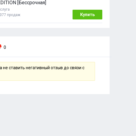
DITION [Бессрочная]
слуга
Купить
077 продаж
0
 не ставить негативный отзыв до связи с