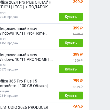
399 ₽
Office 2024 Pro Plus ОНЛАЙН
КЛЮЧ | LTSC | + ПОДАРОК
люч
Купить
7048 продаж
399 ₽
Лицензионный ключ
Windows 10/11 Pro/Home
1299 ₽
2/64 bit
люч
Купить
1451 продаж
399 ₽
Лицензионный ключ
Windows 10/11 PRO/HOME | с
1299 ₽
привязкой
люч
Купить
5675 продаж
799 ₽
ffice 365 Pro Plus | 5
стройств | 100 GB Облако| 1
4849 ₽
год
ккаунт
Купить
2844 продаж
960 ₽
FL STUDIO 2026 PRODUCER