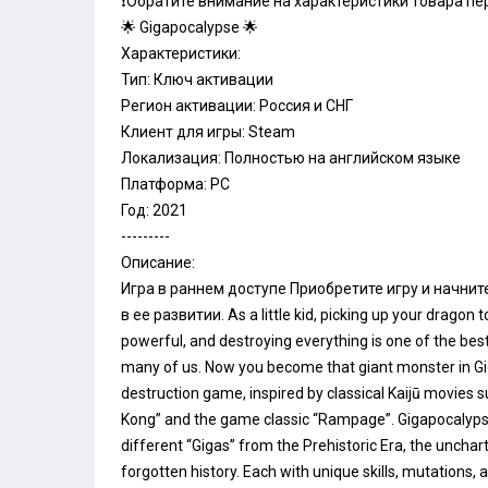
❗️Обратите внимание на характеристики товара пер
🌟 Gigapocalypse 🌟
Характеристики:
Тип: Ключ активации
Регион активации: Россия и СНГ
Клиент для игры: Steam
Локализация: Полностью на английском языке
Платформа: PC
Год: 2021
---------
Описание:
Игра в раннем доступе Приобретите игру и начнит
в ее развитии. As a little kid, picking up your dragon t
powerful, and destroying everything is one of the be
many of us. Now you become that giant monster in Gig
destruction game, inspired by classical Kaijū movies s
Kong” and the game classic “Rampage”. Gigapocalypse
different “Gigas” from the Prehistoric Era, the unchar
forgotten history. Each with unique skills, mutations,