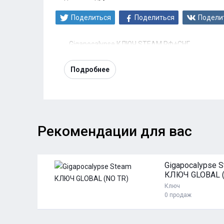
Поделиться
Поделиться
Подели
Gigapocalypse КЛЮЧ STEAM РФ+СНГ
Подробнее
Рекомендации для вас
47 ₽
Gigapocalypse 
КЛЮЧ GLOBAL (
Ключ
ь
0 продаж