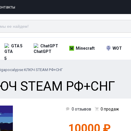
онтакты
GTA 5
ChatGPT
Minecraft
WOT
igapocalypse КЛЮЧ STEAM РФ+СНГ
КЛЮЧ STEAM РФ+СНГ
0 отзывов
0 продаж
10000 ₽