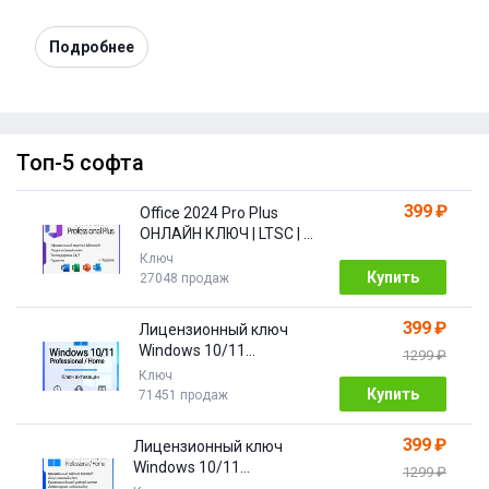
Подробнее
Топ-5 софта
399 ₽
Office 2024 Pro Plus
ОНЛАЙН КЛЮЧ | LTSC | +
ПОДАРОК
Ключ
Купить
27048 продаж
399 ₽
Лицензионный ключ
Windows 10/11
1299 ₽
Pro/Home 32/64 bit
Ключ
Купить
71451 продаж
399 ₽
Лицензионный ключ
Windows 10/11
1299 ₽
PRO/HOME | с привязкой