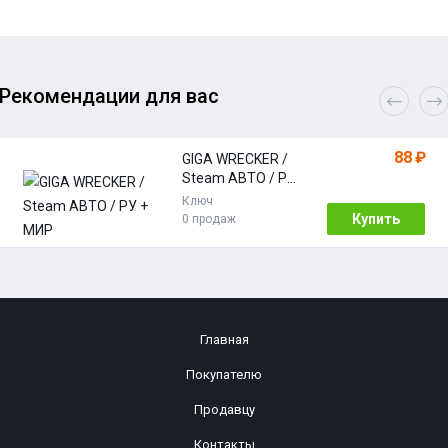
Рекомендации для вас
88 ₽
GIGA WRECKER /
Steam АВТО / РУ
+ МИР
Ключ
Купить
0 продаж
Главная
Покупателю
Продавцу
Контакты