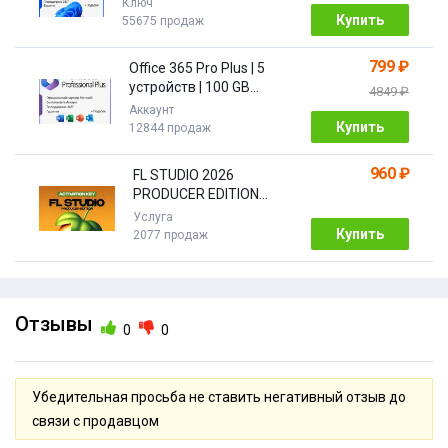
Ключ
Купить
55675 продаж
799 ₽
Office 365 Pro Plus | 5
устройств | 100 GB
4849 ₽
Облако| 1 год
Аккаунт
Купить
12844 продаж
960 ₽
FL STUDIO 2026
PRODUCER EDITION
[Бессрочная]
Услуга
Купить
2077 продаж
Отзывы
0
0
Убедительная просьба не ставить негативный отзыв до
связи с продавцом