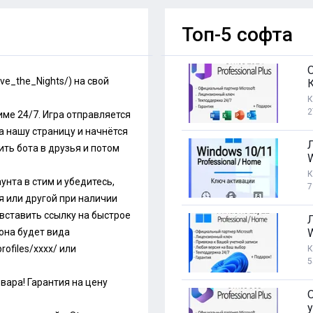
Топ-5 софта
ve_the_Nights/
) на свой
К
2
ме 24/7. Игра отправляется
а нашу страницу и начнётся
ть бота в друзья и потом
3
К
унта в стим и убедитесь,
7
я или другой при наличии
 вставить ссылку на быстрое
она будет вида
ofiles/xxxx/
или
К
5
вара! Гарантия на цену
O
у