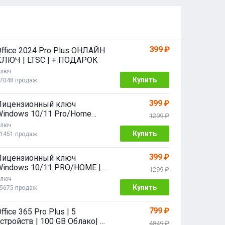
399 ₽
Office 2024 Pro Plus ОНЛАЙН
КЛЮЧ | LTSC | + ПОДАРОК
люч
Купить
7048 продаж
399 ₽
Лицензионный ключ
Windows 10/11 Pro/Home
1299 ₽
2/64 bit
люч
Купить
1451 продаж
399 ₽
Лицензионный ключ
Windows 10/11 PRO/HOME | с
1299 ₽
привязкой
люч
Купить
5675 продаж
799 ₽
ffice 365 Pro Plus | 5
стройств | 100 GB Облако| 1
4849 ₽