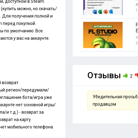
и, доступной в Steam.
А
(купить можно, но скачать/
1
. Для получения полной и
 перед покупкой.
E
ы по умолчанию. Все
У
ются у вас на аккаунте.
2
Отзывы
2
й возврат.
рный регион/передумали/
Убедительная просьба
иглашение бота/игра уже
продавцом
ккаунте нет основной игры/
/и т.д.) - возврат за
озврат на карту
чет мобильного телефона
.