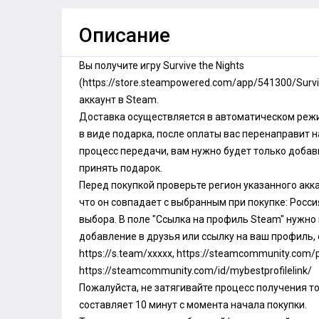
Описание
Вы получите игру Survive the Nights
(
https://store.steampowered.com/app/541300/Survi
аккаунт в Steam.
Доставка осуществляется в автоматическом режи
в виде подарка, после оплаты вас перенаправит н
процесс передачи, вам нужно будет только добави
принять подарок.
Перед покупкой проверьте регион указанного акка
что он совпадает с выбранным при покупке: Росси
выбора. В поле "Ссылка на профиль Steam" нужно
добавление в друзья или ссылку на ваш профиль, 
https://s.team/xxxxx
,
https://steamcommunity.com/pr
https://steamcommunity.com/id/mybestprofilelink/
Пожалуйста, не затягивайте процесс получения то
составляет 10 минут с момента начала покупки.