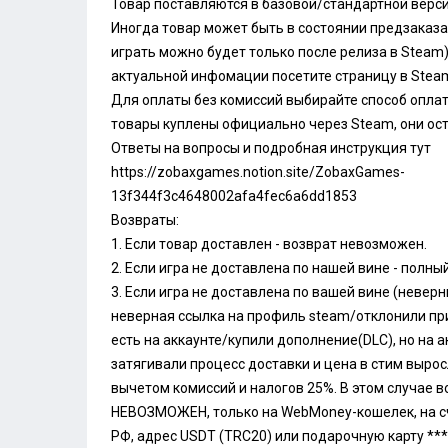
Товар поставляются в базовой/стандартной верси
Иногда товар может быть в состоянии предзаказа 
играть можно будет только после релиза в Steam)
актуальной инфомации посетите страницу в Steam
Для оплаты без комиссий выбирайте способ оплат
товары куплены официально через Steam, они оста
Ответы на вопросы и подробная инструкция тут
https://zobaxgames.notion.site/ZobaxGames-
13f344f3c4648002afa4fec6a6dd1853
Возвраты:
1. Если товар доставлен - возврат невозможен.
2. Если игра не доставлена по нашей вине - полны
3. Если игра не доставлена по вашей вине (неве
неверная ссылка на профиль steam/отклонили пр
есть на аккаунте/купили дополнение(DLC), но на а
затягивали процесс доставки и цена в стим выросла
вычетом комиссий и налогов 25%. В этом случае в
НЕВОЗМОЖЕН, только на WebMoney-кошелек, на с
РФ, адрес USDT (TRC20) или подарочную карту ***