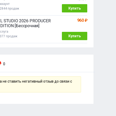
год
ккаунт
Купить
2844 продаж
960 ₽
FL STUDIO 2026 PRODUCER
DITION [Бессрочная]
слуга
Купить
077 продаж
0
 не ставить негативный отзыв до связи с