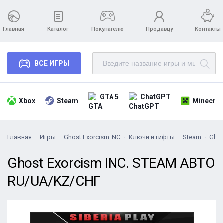
Главная
Каталог
Покупателю
Продавцу
Контакты
ВСЕ ИГРЫ
GTA 5
ChatGPT
Xbox
Steam
Minecraf
Главная
Игры
Ghost Exorcism INC
Ключи и гифты
Steam
Ghos
Ghost Exorcism INC. STEAM АВТО
RU/UA/KZ/СНГ