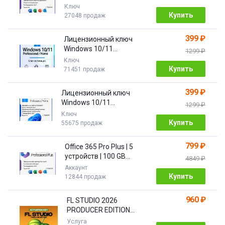
ПОДАРОК
Ключ
Купить
27048 продаж
399 ₽
Лицензионный ключ
Windows 10/11
1299 ₽
Pro/Home 32/64 bit
Ключ
Купить
71451 продаж
399 ₽
Лицензионный ключ
Windows 10/11
1299 ₽
PRO/HOME | с привязкой
Ключ
Купить
55675 продаж
799 ₽
Office 365 Pro Plus | 5
устройств | 100 GB
4849 ₽
Облако| 1 год
Аккаунт
Купить
12844 продаж
960 ₽
FL STUDIO 2026
PRODUCER EDITION
[Бессрочная]
Услуга