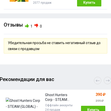
Купить
2077 продаж
Отзывы
1
0
Убедительная просьба не ставить негативный отзыв до
связи с продавцом
Рекомендации для вас
390 ₽
Ghost Hunters
Corp - STEAM
399 ₽
(GLOBAL) -
Оффлайн аккаунты
Лицензия
Купить
24 продаж