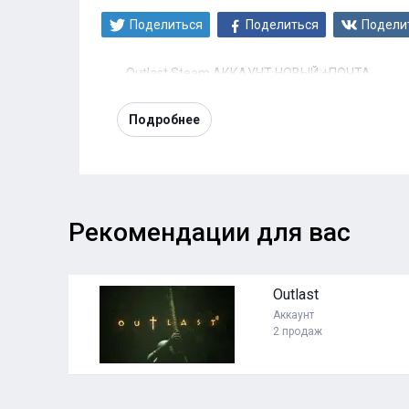
Поделиться
Поделиться
Подели
Outlast Steam АККАУНТ НОВЫЙ +ПОЧТА
Подробнее
Рекомендации для вас
99 ₽
Outlast
Аккаунт
2 продаж
ь