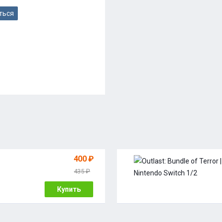
ться
400 ₽
435 ₽
Купить