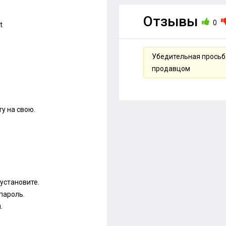
Отзывы
0
t
Убедительная просьба
продавцом
у на свою.
 установите.
пароль.
.