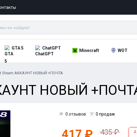
онтакты
GTA 5
ChatGPT
Minecraft
WOT
st Steam АККАУНТ НОВЫЙ +ПОЧТА
АККАУНТ НОВЫЙ +ПОЧТ
0 отзывов
0 продаж
417 ₽
435 ₽
Д