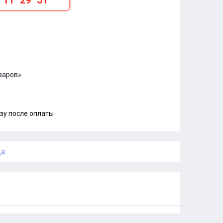
11
29
50
варов»
зу после оплаты
ца