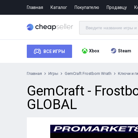
Главная
Каталог
Покупателю
Продавцу
К
Xbox
Steam
ВСЕ ИГРЫ
Главная
Игры
GemCraft Frostborn Wrath
Ключи и г
GemCraft - Frost
GLOBAL