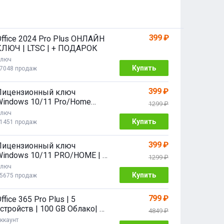
399 ₽
Office 2024 Pro Plus ОНЛАЙН
КЛЮЧ | LTSC | + ПОДАРОК
люч
Купить
7048 продаж
399 ₽
Лицензионный ключ
Windows 10/11 Pro/Home
1299 ₽
2/64 bit
люч
Купить
1451 продаж
399 ₽
Лицензионный ключ
Windows 10/11 PRO/HOME | с
1299 ₽
привязкой
люч
Купить
5675 продаж
799 ₽
ffice 365 Pro Plus | 5
стройств | 100 GB Облако| 1
4849 ₽
год
ккаунт