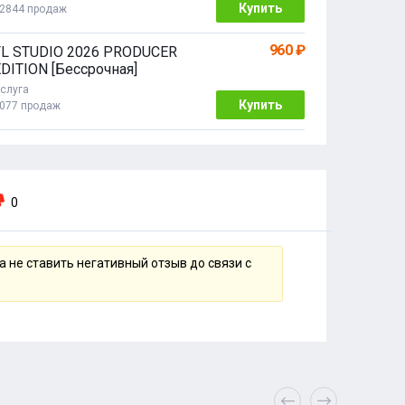
Купить
2844 продаж
960 ₽
FL STUDIO 2026 PRODUCER
DITION [Бессрочная]
слуга
Купить
077 продаж
0
 не ставить негативный отзыв до связи с