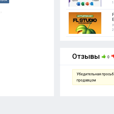
1
AL
E
У
2
Отзывы
0
Убедительная просьба
продавцом