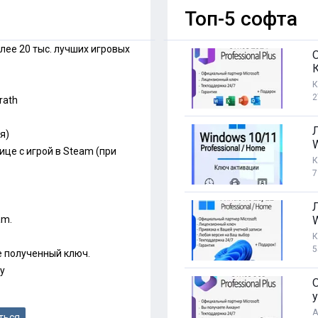
Топ-5 софта
лее 20 тыс. лучших игровых
К
2
rath
я)
це с игрой в Steam (при
3
К
7
am.
К
5
е полученный ключ.
ey
O
у
А
ться