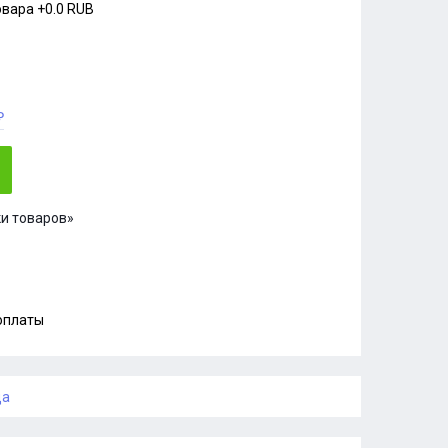
овара
+0.0 RUB
₽
и товаров»
 оплаты
ца