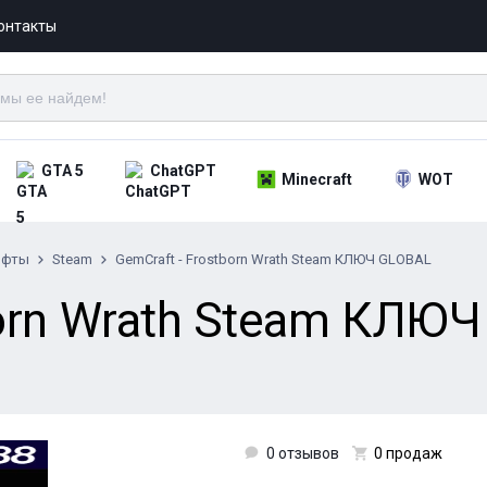
онтакты
GTA 5
ChatGPT
Minecraft
WOT
ифты
Steam
GemCraft - Frostborn Wrath Steam КЛЮЧ GLOBAL
born Wrath Steam КЛЮЧ
0 отзывов
0 продаж