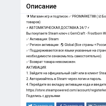
Описание
🔰 Магазин игр и подписок ✅ PROMARKET88 ( ☑️ Бо
товаров)
⚡ АВТОМАТИЧЕСКАЯ ДОСТАВКА 24/7 ⚡
Вы покупаете Steam ключ с GemCraft - Frostborn W
✅ Активация: Steam
✅ Регион активации : 🌎 Global (Все страны + Росси
✅ Поддерживаются все языки указанные на страни
необходимости ознакомьтесь самостоятельно).
✅ Возврат товара невозможен.
АКТИВАЦИЯ:
1. Зайдите на официальный сайт или в клиент Ste
2. Авторизайтесь в Steam через логин и пароль.
4. Перейдите во вкладку активации кода и введит
https://store.steampowered.com/account/registerk
Поделись с друзьями
Поделиться
Поделиться
Подели