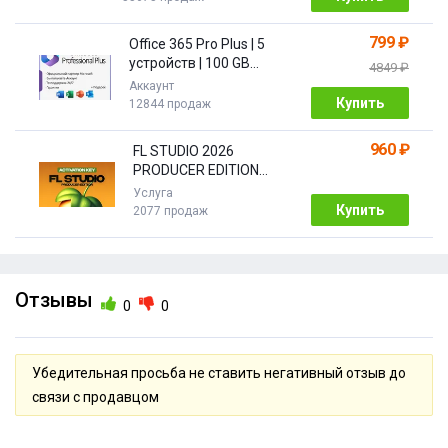
799 ₽
Office 365 Pro Plus | 5
устройств | 100 GB
4849 ₽
Облако| 1 год
Аккаунт
Купить
12844 продаж
960 ₽
FL STUDIO 2026
PRODUCER EDITION
[Бессрочная]
Услуга
Купить
2077 продаж
Отзывы
0
0
Убедительная просьба не ставить негативный отзыв до
связи с продавцом