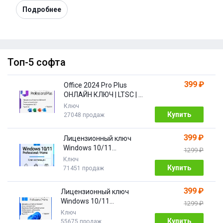
Подробнее
Топ-5 софта
399 ₽
Office 2024 Pro Plus
ОНЛАЙН КЛЮЧ | LTSC | +
ПОДАРОК
Ключ
Купить
27048 продаж
399 ₽
Лицензионный ключ
Windows 10/11
1299 ₽
Pro/Home 32/64 bit
Ключ
Купить
71451 продаж
399 ₽
Лицензионный ключ
Windows 10/11
1299 ₽
PRO/HOME | с привязкой
Ключ
Купить
55675 продаж