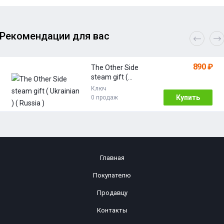
Рекомендации для вас
890 ₽
The Other Side
steam gift (
Ukrainian ) ( Russia
Ключ
)
Купить
0 продаж
Главная
Покупателю
Продавцу
Контакты