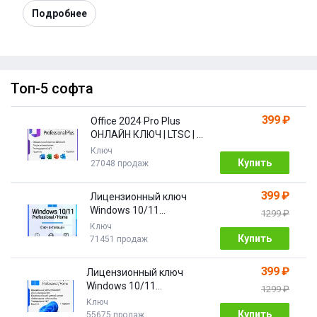
Подробнее
Топ-5 софта
399 ₽
Office 2024 Pro Plus
ОНЛАЙН КЛЮЧ | LTSC | +
ПОДАРОК
Ключ
Купить
27048 продаж
399 ₽
Лицензионный ключ
Windows 10/11
1299 ₽
Pro/Home 32/64 bit
Ключ
Купить
71451 продаж
399 ₽
Лицензионный ключ
Windows 10/11
1299 ₽
PRO/HOME | с привязкой
Ключ
Купить
55675 продаж