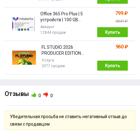
799 ₽
Office 365 Pro Plus | 5
устройств | 100 GB
4849 ₽
Облако| 1 год
Аккаунт
Купить
12844 продаж
960 ₽
FL STUDIO 2026
PRODUCER EDITION
[Бессрочная]
Услуга
Купить
2077 продаж
Отзывы
0
0
Убедительная просьба не ставить негативный отзыв до
связи с продавцом