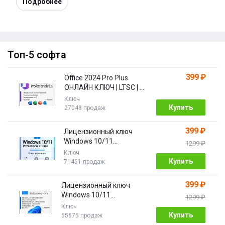
Подробнее
Топ-5 софта
399 ₽
Office 2024 Pro Plus
ОНЛАЙН КЛЮЧ | LTSC | +
ПОДАРОК
Ключ
Купить
27048 продаж
399 ₽
Лицензионный ключ
Windows 10/11
1299 ₽
Pro/Home 32/64 bit
Ключ
Купить
71451 продаж
399 ₽
Лицензионный ключ
Windows 10/11
1299 ₽
PRO/HOME | с привязкой
Ключ
Купить
55675 продаж