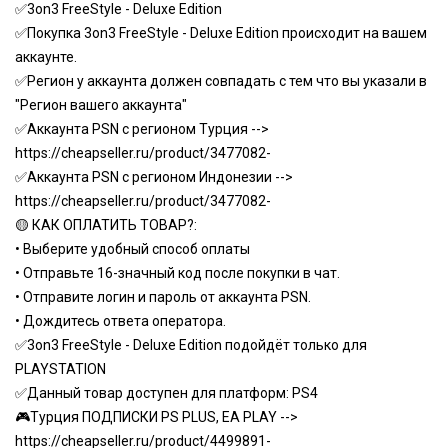
✅3on3 FreeStyle - Deluxe Edition
✅Покупка 3on3 FreeStyle - Deluxe Edition происходит на вашем
аккаунте.
✅Регион у аккаунта должен совпадать с тем что вы указали в
"Регион вашего аккаунта"
✅Аккаунта PSN с регионом Турция -->
https://cheapseller.ru/product/3477082-
✅Аккаунта PSN с регионом Индонезии -->
https://cheapseller.ru/product/3477082-
🟡 КАК ОПЛАТИТЬ ТОВАР?:
• Выберите удобный способ оплаты
• Отправьте 16-значный код после покупки в чат.
• Отправите логин и пароль от аккаунта PSN.
• Дождитесь ответа оператора.
✅3on3 FreeStyle - Deluxe Edition подойдёт только для
PLAYSTATION
✅Данный товар доступен для платформ: PS4
🎮Турция ПОДПИСКИ PS PLUS, EA PLAY -->
https://cheapseller.ru/product/4499891-