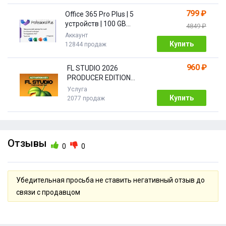
799 ₽
Office 365 Pro Plus | 5
устройств | 100 GB
4849 ₽
Облако| 1 год
Аккаунт
Купить
12844 продаж
960 ₽
FL STUDIO 2026
PRODUCER EDITION
[Бессрочная]
Услуга
Купить
2077 продаж
Отзывы
0
0
Убедительная просьба не ставить негативный отзыв до
связи с продавцом