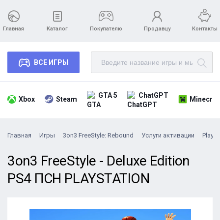
Главная
Каталог
Покупателю
Продавцу
Контакты
ВСЕ ИГРЫ
GTA 5
ChatGPT
Xbox
Steam
Minecraf
Главная
Игры
3on3 FreeStyle: Rebound
Услуги активации
PlaySt
3on3 FreeStyle - Deluxe Edition
PS4 ПСН PLAYSTATION