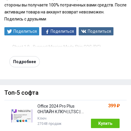
стороны вы получаете 100% потраченных вами средств. После
активации товара на аккаунт возврат невозможен.
Поделись с друзьями
Поделиться
Поделиться
Поделиться
Ghost 1.0 - Support Mission Mode Skin GOG (PC)
Подробнее
Топ-5 софта
399 ₽
Office 2024 Pro Plus
ОНЛАЙН КЛЮЧ | LTSC | +
ПОДАРОК
Ключ
Купить
27048 продаж