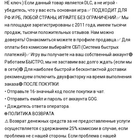
НЕ ключ.) Если данный товар является DLC, а не игрой -
убедитесь, что у вас есть основная игра.✅ ПОДХОДИТ ДЛЯ
РФ И РБ, ЛЮБОЙ СТРАНЫ, ИГРАЙТЕ БЕЗ ОГРАНИЧЕНИЙ.✅ Мы
на площадке зарегистрированы с 2011 года, имеем тысячи
продаж, тысячи положительных отзывов. Нам можно
доверять! Ознакомиться можете в профиле продавца.✅ Для
оплаты без комиссии выбирайте СБП (Система быстрых
платежей)✅ Игру вы получаете на ваш собственный аккаунт🔴
Работаем БЫСТРО, мы не заставим вас долго ждать (если мы
в сети)🔴 Для наиболее быстрой и бесконтактной доставки
рекомендуем отключить двухфакторку на время выполнения
заказа🔴 ПОСЛЕ ПОКУПКИ:
• Отправьте 16-значный код после покупки в чат.
• Отправить емайл и пароль от аккаунта GOG.
• Дождитесь ответа оператора.
🌐 ПОЛИТИКА ВОЗВРАТА
⚠️ Возврат денежных средств за не предоставленные услуги
осуществляется с удержанием 25% комиссии в случае, если
проблема не с нашей стороны. Если проблема с нашей