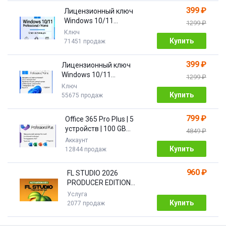
399 ₽
Лицензионный ключ
Windows 10/11
1299 ₽
Pro/Home 32/64 bit
Ключ
Купить
71451 продаж
399 ₽
Лицензионный ключ
Windows 10/11
1299 ₽
PRO/HOME | с привязкой
Ключ
Купить
55675 продаж
799 ₽
Office 365 Pro Plus | 5
устройств | 100 GB
4849 ₽
Облако| 1 год
Аккаунт
Купить
12844 продаж
960 ₽
FL STUDIO 2026
PRODUCER EDITION
[Бессрочная]
Услуга
Купить
2077 продаж