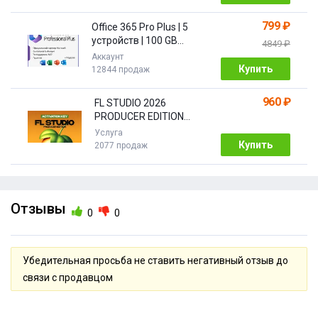
799 ₽
Office 365 Pro Plus | 5
устройств | 100 GB
4849 ₽
Облако| 1 год
Аккаунт
Купить
12844 продаж
960 ₽
FL STUDIO 2026
PRODUCER EDITION
[Бессрочная]
Услуга
Купить
2077 продаж
Отзывы
0
0
Убедительная просьба не ставить негативный отзыв до
связи с продавцом