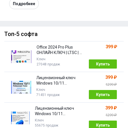
Подробнее
Топ-5 софта
399 ₽
Office 2024 Pro Plus
ОНЛАЙН КЛЮЧ | LTSC | +
ПОДАРОК
Ключ
Купить
27048 продаж
399 ₽
Лицензионный ключ
Windows 10/11
1299 ₽
Pro/Home 32/64 bit
Ключ
Купить
71451 продаж
399 ₽
Лицензионный ключ
Windows 10/11
1299 ₽
PRO/HOME | с привязкой
Ключ
Купить
55675 продаж