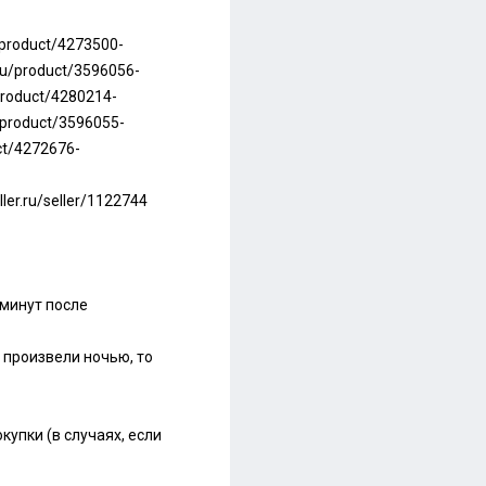
u/product/4273500-
.ru/product/3596056-
/product/4280214-
u/product/3596055-
uct/4272676-
ller.ru/seller/1122744
 минут после
у произвели ночью, то
упки (в случаях, если