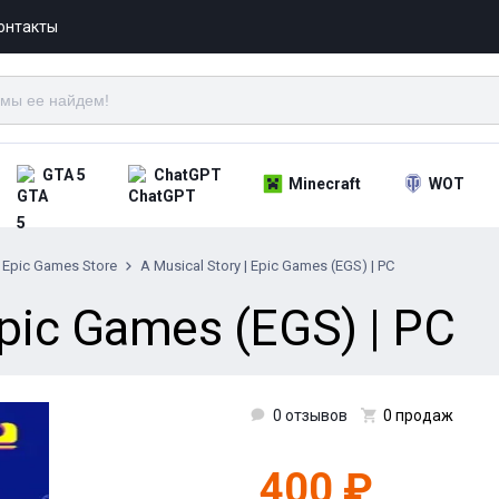
онтакты
GTA 5
ChatGPT
Minecraft
WOT
Epic Games Store
A Musical Story | Epic Games (EGS) | PC
Epic Games (EGS) | PC
0 отзывов
0 продаж
400 ₽