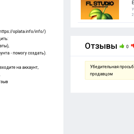
E
У
2
https://oplata.info/info/
)
ить:
Отзывы
аты),
0
унта - помогу создать).
Убедительная просьба
входите на аккаунт,
продавцом
.
тзыв