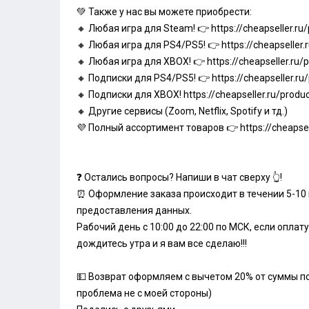
💚 Также у нас вы можете приобрести:
🔸 Любая игра для Steam! 👉
https://cheapseller.r
🔸 Любая игра для PS4/PS5! 👉
https://cheapseller
🔸 Любая игра для XBOX! 👉
https://cheapseller.ru
🔸 Подписки для PS4/PS5! 👉
https://cheapseller.r
🔸 Подписки для XBOX!
https://cheapseller.ru/prod
🔸 Другие сервисы (Zoom, Netflix, Spotify и тд.)
💜 Полный ассортимент товаров 👉
https://cheapse
❓ Остались вопросы? Напиши в чат сверху 👆!
⏰ Оформление заказа происходит в течении 5-10
предоставления данных.
Рабочий день с 10:00 до 22:00 по МСК, если оплат
дождитесь утра и я вам все сделаю!!!
💵 Возврат оформляем с вычетом 20% от суммы пок
проблема не с моей стороны)