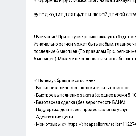
✅ Оформлю игру A Musical Story на ВАШ аккаунт E
🌍 ПОДХОДИТ ДЛЯ РФ/РБ И ЛЮБОЙ ДРУГОЙ СТР
❗ Внимание! При покупке регион аккаунта будет м
Изначально регион может быть любым, главное чт
последние 6 месяцев (По правилам Epic, регион м
6 месяцев). Можете не волноваться, это абсолют
✅ Почему обращаться ко мне?
- Большое количество положительных отзывов
- Быстрое выполнение заказа (среднее время 5-1
- Безопасная сделка (без вероятности БАНА)
- Поддержка до и после предоставление услуг
- Адекватные цены
- Мои отзывы 👉
https://cheapseller.ru/seller/11227