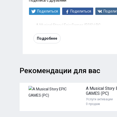
Поделись с друзьями
Поделиться
Поделиться
Подели
A Musical Story | Epic Games (EGS) | PC
Подробнее
Рекомендации для вас
49 ₽
A Musical Story
GAMES (PC)
Услуги активации
ь
0 продаж