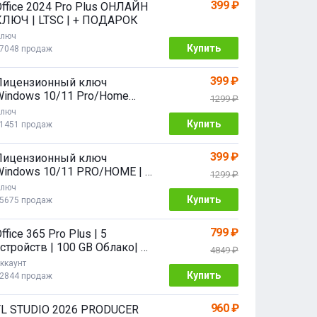
399 ₽
Office 2024 Pro Plus ОНЛАЙН
КЛЮЧ | LTSC | + ПОДАРОК
люч
Купить
7048 продаж
399 ₽
Лицензионный ключ
Windows 10/11 Pro/Home
1299 ₽
2/64 bit
люч
Купить
1451 продаж
399 ₽
Лицензионный ключ
Windows 10/11 PRO/HOME | с
1299 ₽
привязкой
люч
Купить
5675 продаж
799 ₽
ffice 365 Pro Plus | 5
стройств | 100 GB Облако| 1
4849 ₽
год
ккаунт
Купить
2844 продаж
960 ₽
FL STUDIO 2026 PRODUCER