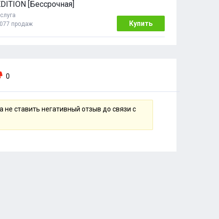
DITION [Бессрочная]
слуга
Купить
077 продаж
0
 не ставить негативный отзыв до связи с