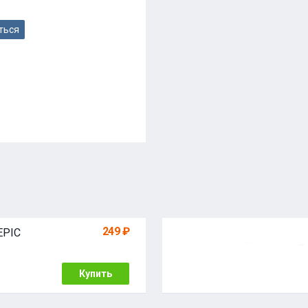
ться
249 ₽
 EPIC
Купить