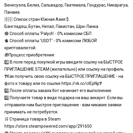
Венесуэла, Белиз, Сальвадор, Гватемала, Гондурас, Никарагуа,
Панама
🇧🇩
Список стран Южная Азия $:
Бангладеш, Бутан, Непал, Пакистан, Шри-Ланка
🟢 Способ оплаты 'Palych' - 0% комиссии СБП
💲 Способ оплаты 'USDT' - 0% комиссии ЛЮБОЙ
криптовалютой.
🎁Процесс приобретения:
1️⃣ В поле перед покупкой игры введите ссылку на БЫСТРОЕ
ПРИГЛАШЕНИЕ STEAM (желательно) или ссылку на профиль.
❓Как получить свою ссылку на БЫСТРОЕ ПРИГЛАШЕНИЕ - на
фото к товару или по ссылке
https://vk.cc/ctEpNp
❓
2️⃣ После оплаты заказа бот начинает его выполнение.
3️⃣ Получаете товар в виде подарка на ваш аккаунт. Если вы
отправили нам быстрое приглашение - вам никакие заявки
принимать не потребуется.
🛒 Страница товара в Steam:
https://store.steampowered.com/app/291650