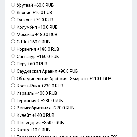
Уругвай
+60.0 RUB
Япония
+10.0 RUB
Гонконг
+70.0 RUB
Колумбия
+10.0 RUB
Мексика
+180.0 RUB
США
+160.0 RUB
Норвегия
+180.0 RUB
Сингапур
+160.0 RUB
Перу
+60.0 RUB
Саудовская Аравия
+90.0 RUB
Объединенные Арабские Эмираты
+110.0 RUB
Коста-Рика
+230.0 RUB
Израиль
+400.0 RUB
Германия €
+280.0 RUB
Великобритания
+270.0 RUB
Кувейт
+140.0 RUB
Швейцария
+350.0 RUB
Катар
+10.0 RUB