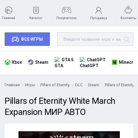
Главная
Каталог
Покупателю
Продавцу
Контакты
ВСЕ ИГРЫ
GTA 5
ChatGPT
Xbox
Steam
Minecraf
Главная
Игры
Pillars of Eternity
DLC
Steam
Pillars of Eternit
Pillars of Eternity White March
Expansion МИР АВТО