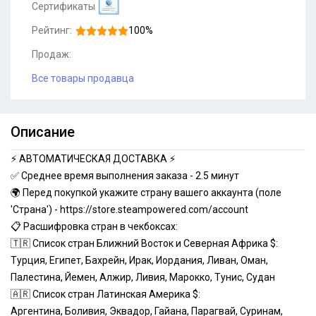
Сертификаты
Рейтинг:
100%
Продаж:
Все товары продавца
Описание
⚡️ АВТОМАТИЧЕСКАЯ ДОСТАВКА ⚡️
✅ Среднее время выполнения заказа - 2.5 минут
🌍 Перед покупкой укажите страну вашего аккаунта (поле
'Страна') -
https://store.steampowered.com/account
📋 Расшифровка стран в чекбоксах:
🇹🇷
Список стран Ближний Восток и Северная Африка $:
Турция, Египет, Бахрейн, Ирак, Иордания, Ливан, Оман,
Палестина, Йемен, Алжир, Ливия, Марокко, Тунис, Судан
🇦🇷
Список стран Латинская Америка $:
Аргентина, Боливия, Эквадор, Гайана, Парагвай, Суринам,