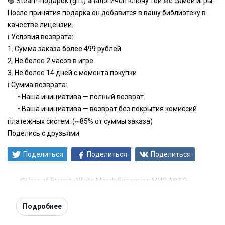
🟢 Steam-подарок (gift) аналогичен ключу той же самой игры.
После принятия подарка он добавится в вашу библиотеку в
качестве лицензии.
ℹ️ Условия возврата:
1. Сумма заказа более 499 рублей
2. Не более 2 часов в игре
3. Не более 14 дней с момента покупки
ℹ️ Сумма возврата:
⠀⠀• Наша инициатива — полный возврат.
⠀⠀• Ваша инициатива — возврат без покрытия комиссий
платежных систем. (~85% от суммы заказа)
Поделись с друзьями
Поделиться
Поделиться
Поделиться
Pillars of Eternity White March Expansion МИР АВТО
Подробнее