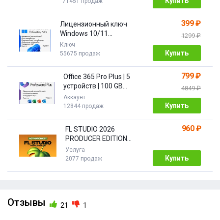
Купить
71451 продаж
399 ₽
Лицензионный ключ
Windows 10/11
1299 ₽
PRO/HOME | с привязкой
Ключ
Купить
55675 продаж
799 ₽
Office 365 Pro Plus | 5
устройств | 100 GB
4849 ₽
Облако| 1 год
Аккаунт
Купить
12844 продаж
960 ₽
FL STUDIO 2026
PRODUCER EDITION
[Бессрочная]
Услуга
Купить
2077 продаж
Отзывы
21
1