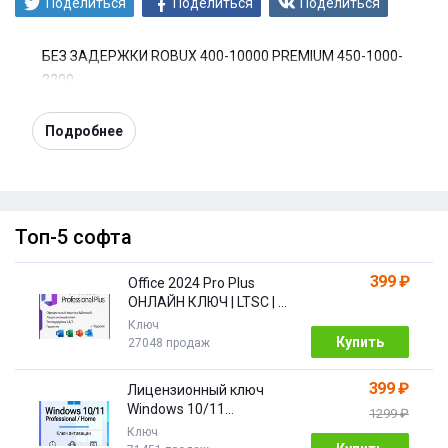
Поделиться
Поделиться
Поделиться
БЕЗ ЗАДЕРЖКИ ROBUX 400-10000 PREMIUM 450-1000-
2200
Подробнее
Топ-5 софта
399 ₽
Office 2024 Pro Plus
ОНЛАЙН КЛЮЧ | LTSC | +
ПОДАРОК
Ключ
Купить
27048 продаж
399 ₽
Лицензионный ключ
Windows 10/11
1299 ₽
Pro/Home 32/64 bit
Ключ