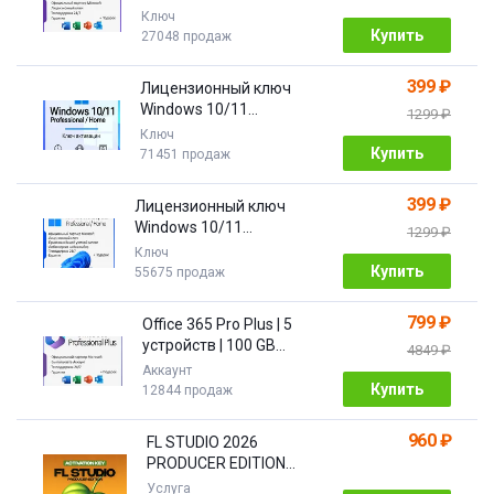
ПОДАРОК
Ключ
Купить
27048 продаж
399 ₽
Лицензионный ключ
Windows 10/11
1299 ₽
Pro/Home 32/64 bit
Ключ
Купить
71451 продаж
399 ₽
Лицензионный ключ
Windows 10/11
1299 ₽
PRO/HOME | с привязкой
Ключ
Купить
55675 продаж
799 ₽
Office 365 Pro Plus | 5
устройств | 100 GB
4849 ₽
Облако| 1 год
Аккаунт
Купить
12844 продаж
960 ₽
FL STUDIO 2026
PRODUCER EDITION
[Бессрочная]
Услуга