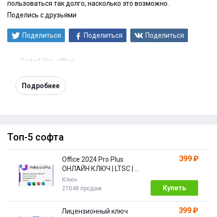
пользоваться так долго, насколько это возможно.
Поделись с друзьями
Поделиться
Поделиться
Поделиться
God of War offline
Подробнее
Топ-5 софта
399 ₽
Office 2024 Pro Plus
ОНЛАЙН КЛЮЧ | LTSC | +
ПОДАРОК
Ключ
Купить
27048 продаж
399 ₽
Лицензионный ключ