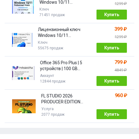
Windows 10/11
1299 ₽
Pro/Home 32/64 bit
Ключ
Купить
71451 продаж
399 ₽
Лицензионный ключ
Windows 10/11
1299 ₽
PRO/HOME | с привязкой
Ключ
Купить
55675 продаж
799 ₽
Office 365 Pro Plus | 5
устройств | 100 GB
4849 ₽
Облако| 1 год
Аккаунт
Купить
12844 продаж
960 ₽
FL STUDIO 2026
PRODUCER EDITION
[Бессрочная]
Услуга
Купить
2077 продаж