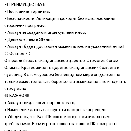
☑️ ПРЕИМУЩЕСТВА ☑️
◾️ Постоянная гарантия;
◾️ Безопасность. Активация проходит без использования
сторонних программ;
◾️ Аккаунты созданы и игры куплены нами;
◾️ Дешевле, чем в Steam;
◾️ Аккаунт будет доставлен моментально на указанный e-mail
⚪️ Об игре: ⚪️
Отправляйтесь в скандинавское царство. Отомстив богам
Олимпа, Кратос живет в царстве скандинавских божеств и
чудовищ. В этом суровом беспощадном мире он должен не
только самостоятельно бороться за выживание... но и научить
этому сына.
🔴 ВАЖНО 🔴
◾️ Аккаунт вида: логин:пароль steam;
◾️ Изменение данных аккаунта и настроек запрещено;
◾️ Убедитесь, что Ваш ПК соответствует минимальным
требованиям. Если игра не пошла на вашем ПК, возврат не
проводится.