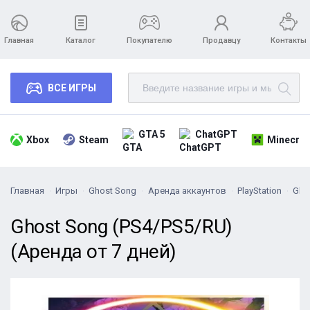
Главная
Каталог
Покупателю
Продавцу
Контакты
ВСЕ ИГРЫ
GTA 5
ChatGPT
Xbox
Steam
Minecraf
Главная
Игры
Ghost Song
Аренда аккаунтов
PlayStation
Gho
Ghost Song (PS4/PS5/RU)
(Аренда от 7 дней)