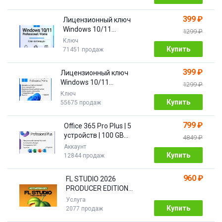
399 ₽
Лицензионный ключ
Windows 10/11
1299 ₽
Pro/Home 32/64 bit
Ключ
Купить
71451 продаж
399 ₽
Лицензионный ключ
Windows 10/11
1299 ₽
PRO/HOME | с привязкой
Ключ
Купить
55675 продаж
799 ₽
Office 365 Pro Plus | 5
устройств | 100 GB
4849 ₽
Облако| 1 год
Аккаунт
Купить
12844 продаж
960 ₽
FL STUDIO 2026
PRODUCER EDITION
[Бессрочная]
Услуга
Купить
2077 продаж