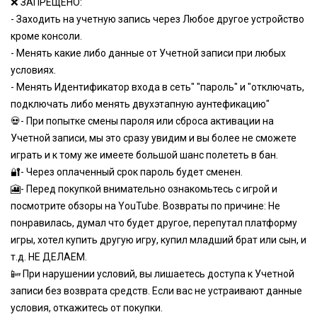
❌ ЗАПРЕЩЕНО:
- Заходить на учетную запись через Любое другое устройство
кроме консоли.
- Менять какие либо данные от Учетной записи при любых
условиях.
- Менять Идентификатор входа в сеть" "пароль" и "отключать,
подключать либо менять двухэтапную аунтефикацию"
💀- При попытке смены пароля или сброса активации на
Учетной записи, мы это сразу увидим и вы более не сможете
играть и к тому же имеете большой шанс полететь в бан.
🔐- Через оплаченный срок пароль будет сменен.
🎦- Перед покупкой внимательно ознакомьтесь с игрой и
посмотрите обзоры на YouTube. Возвраты по причине: Не
понравилась, думал что будет другое, перепутал платформу
игры, хотел купить другую игру, купил младший брат или сын, и
т.д. НЕ ДЕЛАЕМ.
📴 При нарушении условий, вы лишаетесь доступа к Учетной
записи без возврата средств. Если вас не устраивают данные
условия, откажитесь от покупки.