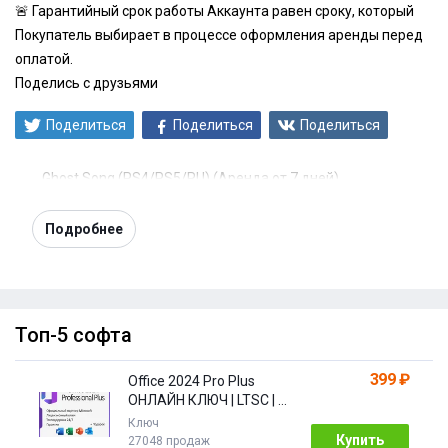
🚨 Гарантийный срок работы Аккаунта равен сроку, который
Покупатель выбирает в процессе оформления аренды перед
оплатой.
Поделись с друзьями
Поделиться
Поделиться
Поделиться
Ghost Song (PS4/PS5/RU) (Аренда от 7 дней)
Подробнее
Топ-5 софта
399 ₽
Office 2024 Pro Plus
ОНЛАЙН КЛЮЧ | LTSC | +
ПОДАРОК
Ключ
Купить
27048 продаж