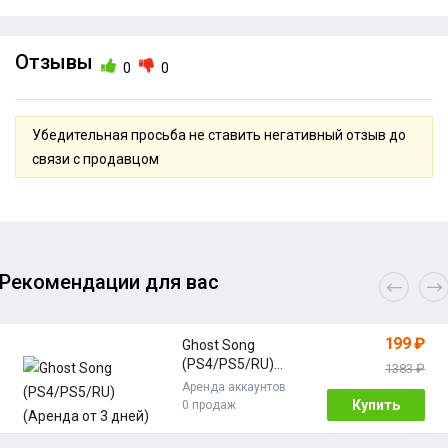
Отзывы
0
0
Убедительная просьба не ставить негативный отзыв до
связи с продавцом
Рекомендации для вас
199 ₽
Ghost Song
(PS4/PS5/RU)
1383 ₽
(Аренда от 3
Аренда аккаунтов
дней)
Купить
0 продаж