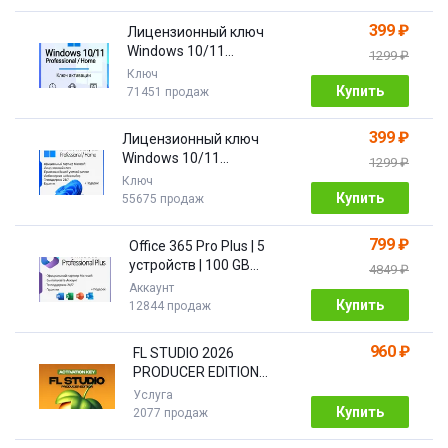
399 ₽
Лицензионный ключ
Windows 10/11
1299 ₽
Pro/Home 32/64 bit
Ключ
Купить
71451 продаж
399 ₽
Лицензионный ключ
Windows 10/11
1299 ₽
PRO/HOME | с привязкой
Ключ
Купить
55675 продаж
799 ₽
Office 365 Pro Plus | 5
устройств | 100 GB
4849 ₽
Облако| 1 год
Аккаунт
Купить
12844 продаж
960 ₽
FL STUDIO 2026
PRODUCER EDITION
[Бессрочная]
Услуга
Купить
2077 продаж