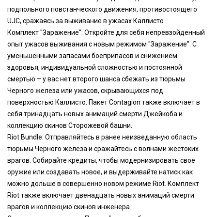
подпольного повстанческого движения, противостоящего
UJC, сражаясь за выживание в ужасах Каллисто.
Комплект "Заражение": Откройте для себя непревзойденный
опыт ужасов выживания с новым режимом "Заражение". С
уменьшенными запасами боеприпасов и снижением
здоровья, индивидуальной сложностью и постоянной
смертью – у вас нет второго шанса сбежать из тюрьмы
Черного железа или ужасов, скрывающихся под
поверхностью Каллисто. Пакет Contagion также включает в
себя тринадцать новых анимаций смерти Джейкоба и
коллекцию скинов Сторожевой башни.
Riot Bundle: Отправляйтесь в ранее неизведанную область
тюрьмы Черного железа и сражайтесь с волнами жестоких
врагов. Собирайте кредиты, чтобы модернизировать свое
оружие или создавать новое, и выдерживайте натиск как
можно дольше в совершенно новом режиме Riot. Комплект
Riot также включает двенадцать новых анимаций смерти
врагов и коллекцию скинов инженера.