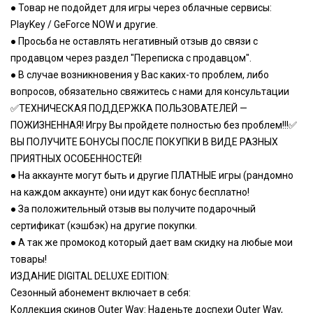
● Товар не подойдет для игры через облачные сервисы:
PlayKey / GeForce NOW и другие.
● Просьба не оставлять негативный отзыв до связи с
продавцом через раздел "Переписка с продавцом".
● В случае возникновения у Вас каких-то проблем, либо
вопросов, обязательно свяжитесь с нами для консультации
✅ТЕХНИЧЕСКАЯ ПОДДЕРЖКА ПОЛЬЗОВАТЕЛЕЙ —
ПОЖИЗНЕННАЯ! Игру Вы пройдете полностью без проблем!!!✅
ВЫ ПОЛУЧИТЕ БОНУСЫ ПОСЛЕ ПОКУПКИ В ВИДЕ РАЗНЫХ
ПРИЯТНЫХ ОСОБЕННОСТЕЙ!
● На аккаунте могут быть и другие ПЛАТНЫЕ игры (рандомно
на каждом аккаунте) они идут как бонус бесплатно!
● За положительный отзыв вы получите подарочный
сертификат (кэшбэк) на другие покупки.
● А так же промокод который дает вам скидку на любые мои
товары!
ИЗДАНИЕ DIGITAL DELUXE EDITION:
Сезонный абонемент включает в себя:
Коллекция скинов Outer Way: Наденьте доспехи Outer Way,