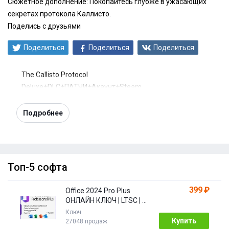
Сюжетное дополнение: Покопайтесь глубже в ужасающих
секретах протокола Каллисто.
Поделись с друзьями
Поделиться
Поделиться
Поделиться
The Callisto Protocol
Deluxe+DLC+ПАТЧИ+Акаунт+Steam
Подробнее
Топ-5 софта
399 ₽
Office 2024 Pro Plus
ОНЛАЙН КЛЮЧ | LTSC | +
ПОДАРОК
Ключ
Купить
27048 продаж