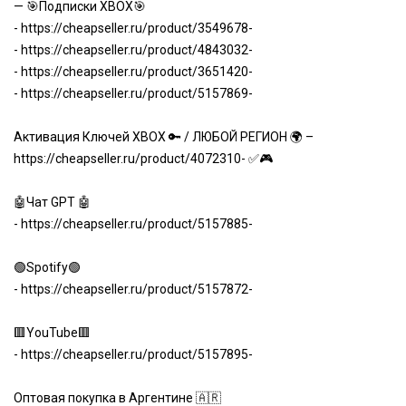
— 🎯Подписки XBOX🎯
-
https://cheapseller.ru/product/3549678-
-
https://cheapseller.ru/product/4843032-
-
https://cheapseller.ru/product/3651420-
-
https://cheapseller.ru/product/5157869-
Активация Ключей XBOX 🔑 / ЛЮБОЙ РЕГИОН 🌍 –
https://cheapseller.ru/product/4072310-
✅🎮
🤖Чат GPT 🤖
-
https://cheapseller.ru/product/5157885-
🟢Spotify🟢
-
https://cheapseller.ru/product/5157872-
🟥YouTube🟥
-
https://cheapseller.ru/product/5157895-
Оптовая покупка в Аргентине 🇦🇷