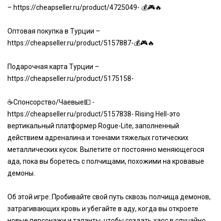
–
https://cheapseller.ru/product/4725049-
💰🎮🔥
Оптовая покупка в Турции –
https://cheapseller.ru/product/5157887-
💰🎮🔥
Подарочная карта Турции –
https://cheapseller.ru/product/5175158-
☕Спонсорство/Чаевые💵 -
https://cheapseller.ru/product/5157838-
Rising Hell-это
вертикальный платформер Rogue-Lite, заполненный
действием адреналина и тоннами тяжелых готических
металлических кусок. Вылетите от постоянно меняющегося
ада, пока вы боретесь с полчищами, похожими на кровавые
демоны.
Об этой игре:.Пробивайте свой путь сквозь полчища демонов,
затрагивающих кровь и убегайте в аду, когда вы откроете
новые персонажи и таланты, чтобы создать хаос в случайно