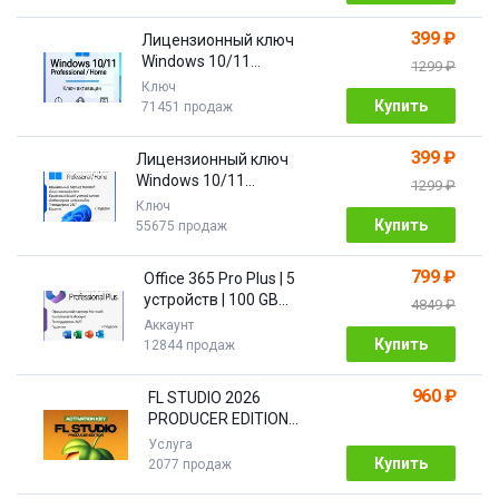
399 ₽
Лицензионный ключ
Windows 10/11
1299 ₽
Pro/Home 32/64 bit
Ключ
Купить
71451 продаж
399 ₽
Лицензионный ключ
Windows 10/11
1299 ₽
PRO/HOME | с привязкой
Ключ
Купить
55675 продаж
799 ₽
Office 365 Pro Plus | 5
устройств | 100 GB
4849 ₽
Облако| 1 год
Аккаунт
Купить
12844 продаж
960 ₽
FL STUDIO 2026
PRODUCER EDITION
[Бессрочная]
Услуга
Купить
2077 продаж