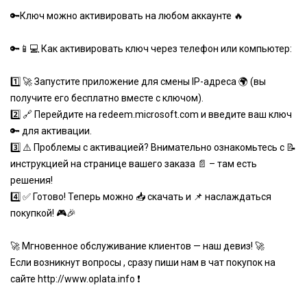
🔑Ключ можно активировать на любом аккаунте 🔥
🔑📱💻 Как активировать ключ через телефон или компьютер:
1️⃣ 🚀 Запустите приложение для смены IP-адреса 🌍 (вы
получите его бесплатно вместе с ключом).
2️⃣ 🔗 Перейдите на redeem.microsoft.com и введите ваш ключ
🔑 для активации.
3️⃣ ⚠️ Проблемы с активацией? Внимательно ознакомьтесь с 📝
инструкцией на странице вашего заказа 📄 – там есть
решения!
4️⃣ ✅ Готово! Теперь можно 📥 скачать и 📌 наслаждаться
покупкой! 🎮🎉
🚀 Мгновенное обслуживание клиентов — наш девиз! 🚀
Если возникнут вопросы , сразу пиши нам в чат покупок на
сайте
http://www.oplata.info
❗️