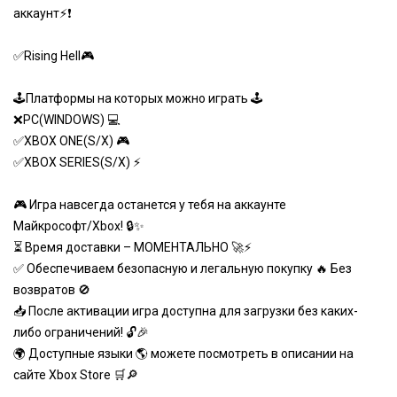
аккаунт⚡️❗
✅Rising Hell🎮
🕹Платформы на которых можно играть 🕹
❌PC(WINDOWS) 💻
✅XBOX ONE(S/X) 🎮
✅XBOX SERIES(S/X) ⚡️
🎮 Игра навсегда останется у тебя на аккаунте
Майкрософт/Xbox! 🔒✨
⏳ Время доставки – МОМЕНТАЛЬНО 🚀⚡
✅ Обеспечиваем безопасную и легальную покупку 🔥 Без
возвратов 🚫
📥 После активации игра доступна для загрузки без каких-
либо ограничений! 🔓🎉
🌍 Доступные языки 🌎 можете посмотреть в описании на
сайте Xbox Store 🛒🔎