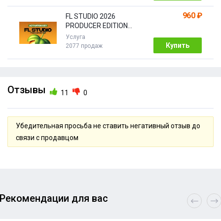
960 ₽
FL STUDIO 2026
PRODUCER EDITION
[Бессрочная]
Услуга
Купить
2077 продаж
Отзывы
11
0
Убедительная просьба не ставить негативный отзыв до
связи с продавцом
Рекомендации для вас