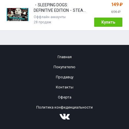
149 ₽
・SLEEPING DOGS:
DEFINITIVE EDITION・STEAM
696 ₽
АККАУНТ・
Оффлайн аккаунты
Купить
28 продаж
Главная
Покупателю
Продавцу
Контакты
Оферта
Политика конфиденциальности