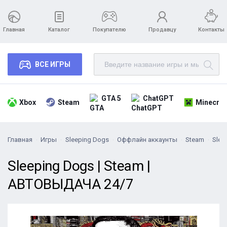
Главная
Каталог
Покупателю
Продавцу
Контакты
ВСЕ ИГРЫ
GTA 5
ChatGPT
Xbox
Steam
Minecraf
Главная
Игры
Sleeping Dogs
Оффлайн аккаунты
Steam
Slee
Sleeping Dogs | Steam |
АВТОВЫДАЧА 24/7