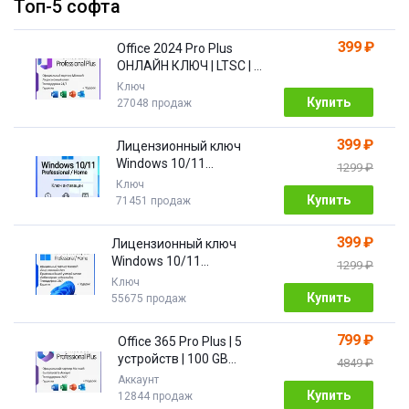
Топ-5 софта
399 ₽
Office 2024 Pro Plus
ОНЛАЙН КЛЮЧ | LTSC | +
ПОДАРОК
Ключ
Купить
27048 продаж
399 ₽
Лицензионный ключ
Windows 10/11
1299 ₽
Pro/Home 32/64 bit
Ключ
Купить
71451 продаж
399 ₽
Лицензионный ключ
Windows 10/11
1299 ₽
PRO/HOME | с привязкой
Ключ
Купить
55675 продаж
799 ₽
Office 365 Pro Plus | 5
устройств | 100 GB
4849 ₽
Облако| 1 год
Аккаунт
Купить
12844 продаж