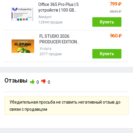
799 ₽
Office 365 Pro Plus | 5
устройств | 100 GB
4849 ₽
Облако| 1 год
Аккаунт
Купить
12844 продаж
960 ₽
FL STUDIO 2026
PRODUCER EDITION
[Бессрочная]
Услуга
Купить
2077 продаж
Отзывы
0
0
Убедительная просьба не ставить негативный отзыв до
связи с продавцом