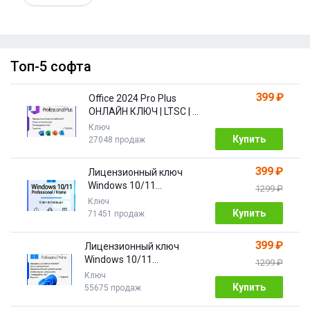
Топ-5 софта
399 ₽
Office 2024 Pro Plus
ОНЛАЙН КЛЮЧ | LTSC | +
ПОДАРОК
Ключ
Купить
27048 продаж
399 ₽
Лицензионный ключ
Windows 10/11
1299 ₽
Pro/Home 32/64 bit
Ключ
Купить
71451 продаж
399 ₽
Лицензионный ключ
Windows 10/11
1299 ₽
PRO/HOME | с привязкой
Ключ
Купить
55675 продаж