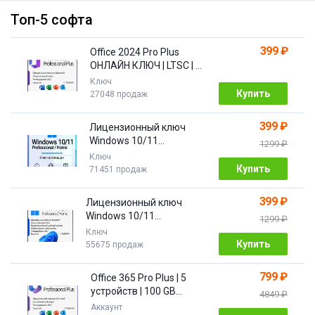
Топ-5 софта
399 ₽
Office 2024 Pro Plus
ОНЛАЙН КЛЮЧ | LTSC | +
ПОДАРОК
Ключ
Купить
27048 продаж
399 ₽
Лицензионный ключ
Windows 10/11
1299 ₽
Pro/Home 32/64 bit
Ключ
Купить
71451 продаж
399 ₽
Лицензионный ключ
Windows 10/11
1299 ₽
PRO/HOME | с привязкой
Ключ
Купить
55675 продаж
799 ₽
Office 365 Pro Plus | 5
устройств | 100 GB
4849 ₽
Облако| 1 год
Аккаунт