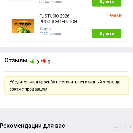
Купить
12844 продаж
960 ₽
FL STUDIO 2026
PRODUCER EDITION
[Бессрочная]
Услуга
Купить
2077 продаж
Отзывы
0
0
Убедительная просьба не ставить негативный отзыв до
связи с продавцом
Рекомендации для вас