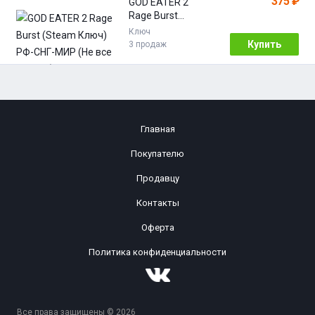
375 ₽
GOD EATER 2
Rage Burst
(Steam Ключ) РФ-
Ключ
СНГ-МИР (Не все
Купить
3 продаж
страны) +
ПОДАРОК
Главная
Покупателю
Продавцу
Контакты
Оферта
Политика конфиденциальности
Все права защищены © 2026