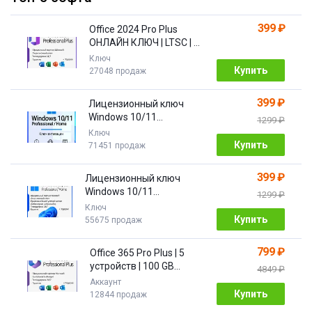
399 ₽
Office 2024 Pro Plus
ОНЛАЙН КЛЮЧ | LTSC | +
ПОДАРОК
Ключ
Купить
27048 продаж
399 ₽
Лицензионный ключ
Windows 10/11
1299 ₽
Pro/Home 32/64 bit
Ключ
Купить
71451 продаж
399 ₽
Лицензионный ключ
Windows 10/11
1299 ₽
PRO/HOME | с привязкой
Ключ
Купить
55675 продаж
799 ₽
Office 365 Pro Plus | 5
устройств | 100 GB
4849 ₽
Облако| 1 год
Аккаунт
Купить
12844 продаж