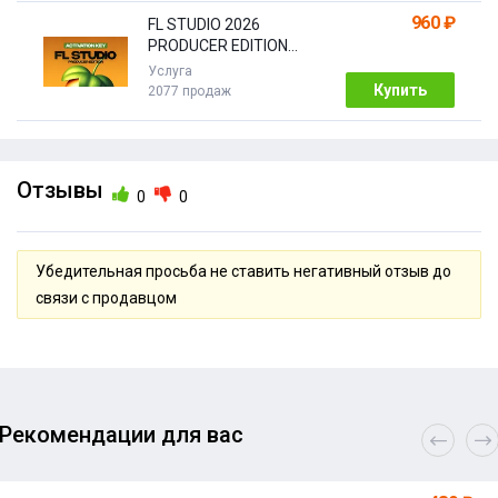
960 ₽
FL STUDIO 2026
PRODUCER EDITION
[Бессрочная]
Услуга
Купить
2077 продаж
Отзывы
0
0
Убедительная просьба не ставить негативный отзыв до
связи с продавцом
Рекомендации для вас