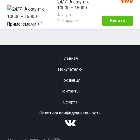
489 ₽
24/7 | Аккаунт с
10000 – 15000
Примогемами + 1
Аккаунт
Лега на выбор |
Купить
140 продаж
Genshin Impact
Главная
Покупателю
Продавцу
Контакты
Оферта
Политика конфиденциальности
Все права защищены © 2026