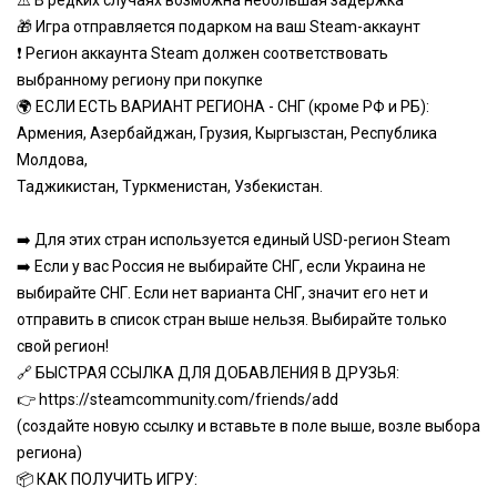
⚠️ В редких случаях возможна небольшая задержка
🎁 Игра отправляется подарком на ваш Steam-аккаунт
❗ Регион аккаунта Steam должен соответствовать
выбранному региону при покупке
🌍 ЕСЛИ ЕСТЬ ВАРИАНТ РЕГИОНА - СНГ (кроме РФ и РБ):
Армения, Азербайджан, Грузия, Кыргызстан, Республика
Молдова,
Таджикистан, Туркменистан, Узбекистан.
➡️ Для этих стран используется единый USD-регион Steam
➡️ Если у вас Россия не выбирайте СНГ, если Украина не
выбирайте СНГ. Если нет варианта СНГ, значит его нет и
отправить в список стран выше нельзя. Выбирайте только
свой регион!
🔗 БЫСТРАЯ ССЫЛКА ДЛЯ ДОБАВЛЕНИЯ В ДРУЗЬЯ:
👉
https://steamcommunity.com/friends/add
(создайте новую ссылку и вставьте в поле выше, возле выбора
региона)
📦 КАК ПОЛУЧИТЬ ИГРУ: