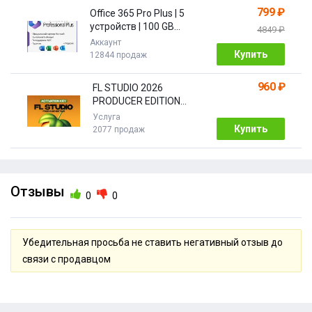
799 ₽
Office 365 Pro Plus | 5
устройств | 100 GB
4849 ₽
Облако| 1 год
Аккаунт
Купить
12844 продаж
960 ₽
FL STUDIO 2026
PRODUCER EDITION
[Бессрочная]
Услуга
Купить
2077 продаж
Отзывы
0
0
Убедительная просьба не ставить негативный отзыв до
связи с продавцом