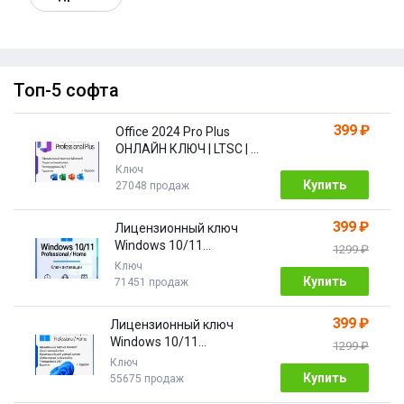
Топ-5 софта
399 ₽
Office 2024 Pro Plus
ОНЛАЙН КЛЮЧ | LTSC | +
ПОДАРОК
Ключ
Купить
27048 продаж
399 ₽
Лицензионный ключ
Windows 10/11
1299 ₽
Pro/Home 32/64 bit
Ключ
Купить
71451 продаж
399 ₽
Лицензионный ключ
Windows 10/11
1299 ₽
PRO/HOME | с привязкой
Ключ
Купить
55675 продаж