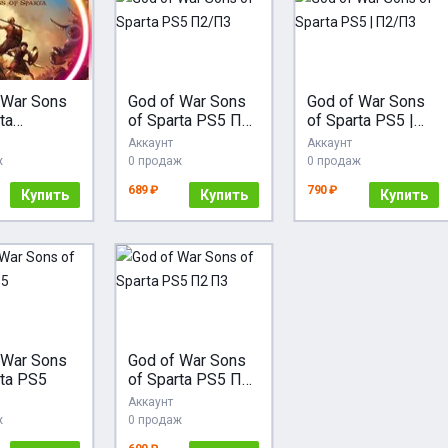
 War Sons
God of War Sons
God of War Sons
ta
of Sparta PS5 П2/
of Sparta PS5 |
U) П3 -
П3
П2/П3
Аккаунт
Аккаунт
ация
ж
0 продаж
0 продаж
689 ₽
790 ₽
Купить
Купить
Купить
 War Sons
God of War Sons
rta PS5
of Sparta PS5 П2
П3
Аккаунт
ж
0 продаж