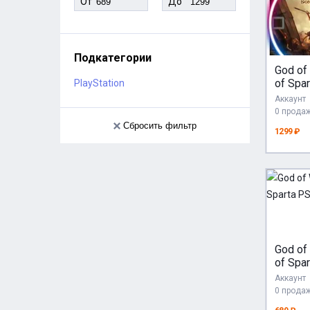
От
До
Подкатегории
God of
of Spar
PlayStation
(PS5/R
Аккаунт
Актив
0 прода
Сбросить фильтр
1299 ₽
God of
of Spa
Аккаунт
0 прода