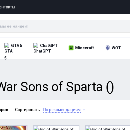
онтакты
GTA 5
ChatGPT
Minecraft
WOT
ar Sons of Sparta ()
аров
Сортировать:
По рекомендациям