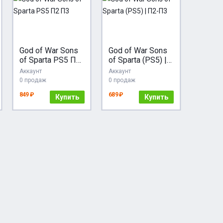
God of War Sons
God of War Sons
of Sparta PS5 П2
of Sparta (PS5) |
П3
П2-П3
Аккаунт
Аккаунт
0 продаж
0 продаж
849 ₽
689 ₽
Купить
Купить