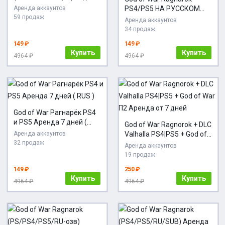
Аренда аккаунтов
PS4/PS5 НА РУССКОМ
59 продаж
АРЕНДА
Аренда аккаунтов
34 продаж
149 ₽
149 ₽
Купить
Купить
4964 ₽
4964 ₽
God of War Рагнарёк PS4
и PS5 Аренда 7 дней (
God of War Ragnorok + DLC
RUS )
Аренда аккаунтов
Valhalla PS4|PS5 + God of
32 продаж
War П2 Аренда от 7 дней
Аренда аккаунтов
19 продаж
149 ₽
250 ₽
Купить
Купить
4964 ₽
4964 ₽