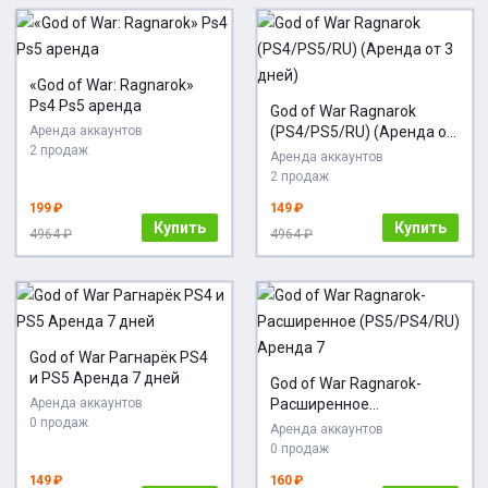
«God of War: Ragnarok»
Ps4 Ps5 аренда
God of War Ragnarok
Аренда аккаунтов
(PS4/PS5/RU) (Аренда от
2 продаж
3 дней)
Аренда аккаунтов
2 продаж
199 ₽
149 ₽
Купить
Купить
4964 ₽
4964 ₽
God of War Рагнарёк PS4
и PS5 Аренда 7 дней
God of War Ragnarok-
Аренда аккаунтов
Расширенное
0 продаж
(PS5/PS4/RU) Аренда 7
Аренда аккаунтов
0 продаж
149 ₽
160 ₽