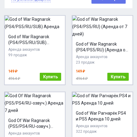
God of War Ragnarok
(PS4/PS5/RU/SUB)
God of War Ragnarok
Аренда
Аренда аккаунтов
(PS4/PS5/RU) (Аренда от
99 продаж
7 дней)
Аренда аккаунтов
23 продаж
149 ₽
149 ₽
Купить
Купить
4964 ₽
4964 ₽
God of War Рагнарёк PS4
и PS5 Аренда 10 дней
God Of War Ragnarok
(PS5/PS4/RU-озвуч.)
Аренда аккаунтов
322 продаж
Аренда 7 дней
Аренда аккаунтов