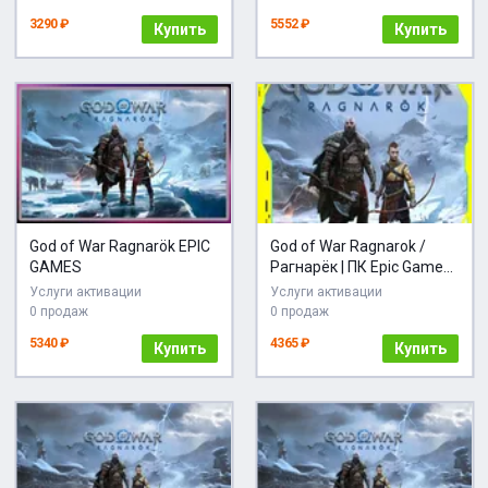
3290 ₽
5552 ₽
Купить
Купить
God of War Ragnarök EPIC
God of War Ragnarok /
GAMES
Рагнарёк | ПК Epic Games
EGS
Услуги активации
Услуги активации
0 продаж
0 продаж
5340 ₽
4365 ₽
Купить
Купить