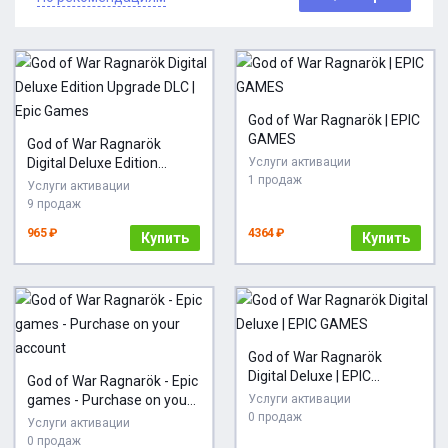
God of War Ragnarök | EPIC
GAMES
God of War Ragnarök
Digital Deluxe Edition
Услуги активации
1 продаж
Upgrade DLC | Epic Games
Услуги активации
9 продаж
965 ₽
4364 ₽
Купить
Купить
God of War Ragnarök
Digital Deluxe | EPIC
God of War Ragnarök - Epic
GAMES
games - Purchase on your
Услуги активации
0 продаж
account
Услуги активации
0 продаж