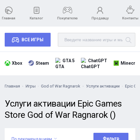
Главная
Каталог
Покупателю
Продавцу
Контакты
ВСЕ ИГРЫ
GTA 5
ChatGPT
Xbox
Steam
Minecraf
Главная
Игры
God of War Ragnarok
Услуги активации
Epic Ga
Услуги активации Epic Games
Store God of War Ragnarok ()
Фильтр
По рекомендациям