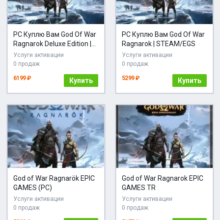
PC Куплю Вам God Of War
PC Куплю Вам God Of War
Ragnarok Deluxe Edition |
Ragnarok | STEAM/EGS
STEAM/EGS
Услуги активации
Услуги активации
0 продаж
0 продаж
6199 ₽
5299 ₽
Купить
Купить
God of War Ragnarök EPIC
God of War Ragnarok EPIC
GAMES (PC)
GAMES TR
Услуги активации
Услуги активации
0 продаж
0 продаж