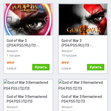
God of War 3
God of War 3
((PS4/PS5/RU) П3 -
(PS4/PS5/RU) П3 -
Активация
Активация
Аккаунт
Аккаунт
1 продаж
18 продаж
699 ₽
699 ₽
Купить
Купить
1235 ₽
1235 ₽
God of War 3 Remastered
God of War 3 Remastered
PS4 PS5 | П2/П3
PS4 PS5 П2 П3
Аккаунт
Аккаунт