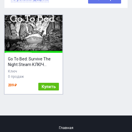
Go To Bed: Survive The
Night Steam КЛЮЧ
GLOBAL
Ключ
0 продаж
209 ₽
Купить
Главная