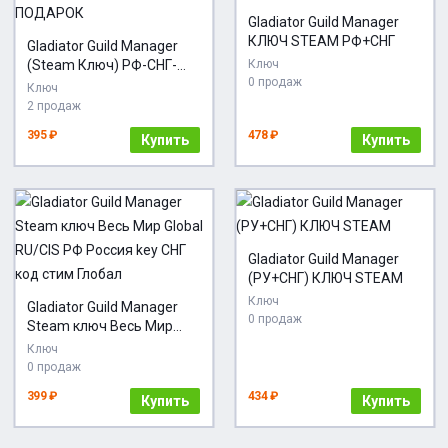
Gladiator Guild Manager
КЛЮЧ STEAM РФ+СНГ
Gladiator Guild Manager
(Steam Ключ) РФ-СНГ-
Ключ
0 продаж
МИР + ПОДАРОК
Ключ
2 продаж
395 ₽
478 ₽
Купить
Купить
Gladiator Guild Manager
(РУ+СНГ) КЛЮЧ STEAM
Ключ
Gladiator Guild Manager
0 продаж
Steam ключ Весь Мир
Global RU/CIS РФ Россия
Ключ
key СНГ код стим Глобал
0 продаж
399 ₽
434 ₽
Купить
Купить