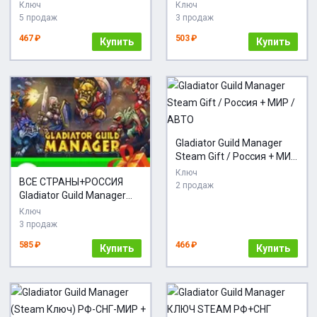
RU+МИР
Ключ
Ключ
5 продаж
3 продаж
467 ₽
503 ₽
Купить
Купить
Gladiator Guild Manager
Steam Gift / Россия + МИР
/ АВТО
Ключ
ВСЕ СТРАНЫ+РОССИЯ
2 продаж
Gladiator Guild Manager
STEAM
Ключ
3 продаж
585 ₽
466 ₽
Купить
Купить