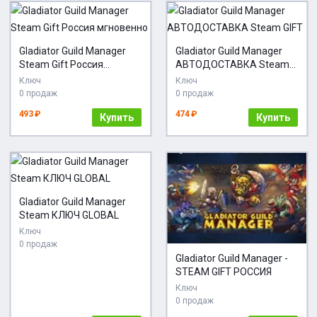
Gladiator Guild Manager
Gladiator Guild Manager
Steam Gift Россия
АВТОДОСТАВКА Steam
мгновенно
GIFT
Ключ
Ключ
0 продаж
0 продаж
493 ₽
474 ₽
Купить
Купить
Gladiator Guild Manager
Steam КЛЮЧ GLOBAL
Ключ
0 продаж
Gladiator Guild Manager -
STEAM GIFT РОССИЯ
Ключ
0 продаж