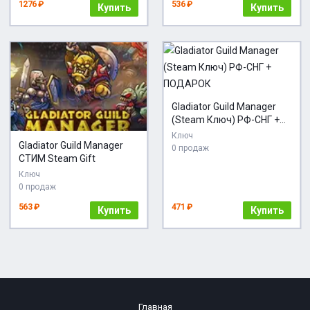
1276 ₽
536 ₽
Купить
Купить
Gladiator Guild Manager
(Steam Ключ) РФ-СНГ +
ПОДАРОК
Ключ
Gladiator Guild Manager
0 продаж
СТИМ Steam Gift
Ключ
0 продаж
563 ₽
471 ₽
Купить
Купить
Главная