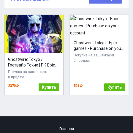
Ghostwire: Tokyo - Epic
games - Purchase on your
account
Покупка на ваш аккаунт
Ghostwire: Tokyo /
0 продаж
Гоствайр Токио | ПК Epic
Games EGS
Покупка на ваш аккаунт
0 продаж
2370 ₽
521 ₽
Купить
Купить
Главная