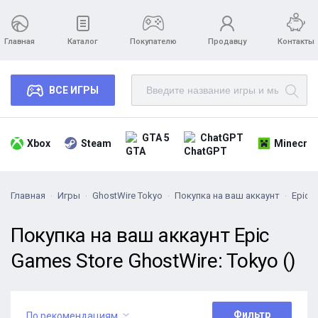
Главная
Каталог
Покупателю
Продавцу
Контакты
ВСЕ ИГРЫ
GTA 5
ChatGPT
Xbox
Steam
Minecraf
Главная
Игры
GhostWire Tokyo
Покупка на ваш аккаунт
Epic 
Покупка на ваш аккаунт Epic
Games Store GhostWire: Tokyo ()
Фильтр
По рекомендациям