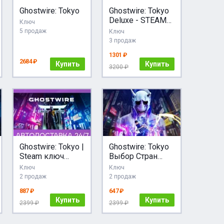
Ghostwire: Tokyo
Ghostwire: Tokyo
Deluxe - STEAM
Ключ
GIFT РОССИЯ
5 продаж
Ключ
3 продаж
1301 ₽
2684 ₽
Купить
Купить
3200 ₽
Ghostwire: Tokyo |
Ghostwire: Tokyo
Steam ключ
Выбор Стран
Россия/СНГ
Авто-Доставка
Ключ
Ключ
24/7
2 продаж
2 продаж
887 ₽
647 ₽
Купить
Купить
2399 ₽
2399 ₽