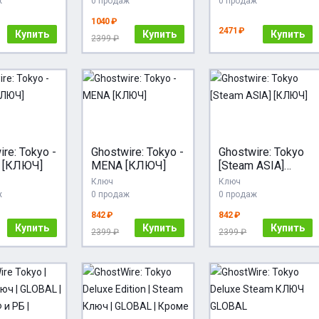
ж
0 продаж
0 продаж
1040 ₽
2471 ₽
Купить
Купить
Купить
2399 ₽
re: Tokyo -
Ghostwire: Tokyo -
Ghostwire: Tokyo
 [КЛЮЧ]
MENA [КЛЮЧ]
[Steam ASIA]
[КЛЮЧ]
Ключ
Ключ
ж
0 продаж
0 продаж
842 ₽
842 ₽
Купить
Купить
Купить
2399 ₽
2399 ₽