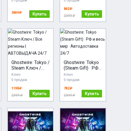
0 продаж
0 продаж
Key EUROPE
842 ₽
3469 ₽
Купить
Купить
2399 ₽
Ghostwire: Tokyo /
Ghostwire: Tokyo
Steam Ключ /
(Steam Gift) · РФ
Все регионы |
и весь мир ·
Ключ
Ключ
АВТОВЫДАЧА
Автодоставка
0 продаж
0 продаж
24/7
24/7
1198 ₽
782 ₽
Купить
Купить
2399 ₽
2399 ₽