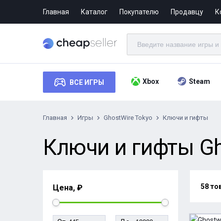
Главная
Каталог
Покупателю
Продавцу
К
Xbox
Steam
ВСЕ ИГРЫ
Главная
Игры
GhostWire Tokyo
Ключи и гифты
Ключи и гифты Gho
58 то
Цена, ₽