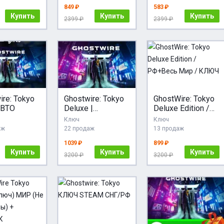
849 ₽
583 ₽
Купить
Купить
Купить
2399 ₽
2399 ₽
ire: Tokyo
Ghostwire: Tokyo
GhostWire: Tokyo
ВТО
Deluxe |
Deluxe Edition /
АВТОДОСТАВКА
РФ+Весь Мир /
Ключ
Ключ
RU Steam Gift
КЛЮЧ
аж
22 продаж
13 продаж
1039 ₽
899 ₽
Купить
Купить
Купить
3200 ₽
3200 ₽