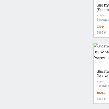
GhostW
(Steam
МИР (
Ключ
страны
6 прода
ПОДА
730 ₽
2399 ₽
Ghostw
Deluxe
/ Росс
Ключ
АВТО
2 прода
1020 ₽
3200 ₽