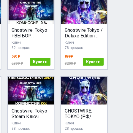
Ghostwire: Tokyo
Ghostwire Tokyo /
+ВЫБОР
Deluxe Edition
STEAM•RU
(Steam Ключ /
Ключ
Ключ
АВТОДОСТАВКА
РФ+Мир)
82 продаж
78 продаж
580 ₽
899 ₽
Купить
Купить
2399 ₽
3200 ₽
Ghostwire: Tokyo
GHOSTWIRE:
Steam Ключ
TOKYO (РФ/
РФ+СНГ
СНГ/REGION
Ключ
Ключ
FREE) STEAM
38 продаж
28 продаж