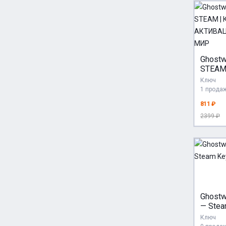
Ghostwi
STEAM
АКТИВ
Ключ
АВТО 
1 прода
811 ₽
2399 ₽
Ghostw
— Stea
Ключ