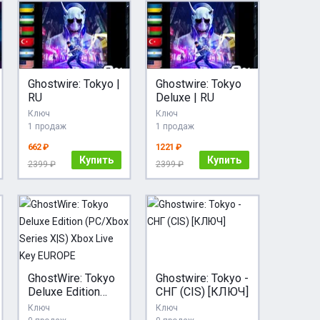
Ghostwire: Tokyo |
Ghostwire: Tokyo
RU
Deluxe | RU
Ключ
Ключ
1 продаж
1 продаж
662 ₽
1221 ₽
Купить
Купить
2399 ₽
2399 ₽
GhostWire: Tokyo
Ghostwire: Tokyo -
Deluxe Edition
СНГ (CIS) [КЛЮЧ]
(PC/Xbox Series
Ключ
Ключ
X|S) Xbox Live