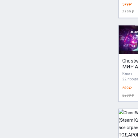
579 ₽
2399 ₽
Ghostw
МИР А
Ключ
22 прод
629 ₽
2399 ₽