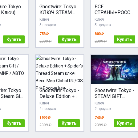
ire Tokyo
Ghostwire: Tokyo
ВСЕ
 Ключ)
КЛЮЧ STEAM
СТРАНЫ+РОССИ
Не все
СНГ/РФ
Я Ghostwire Tokyo
Ключ
Ключ
) +
Steam Gift
ж
5 продаж
5 продаж
РОК
758 ₽
800 ₽
Купить
Купить
Купить
2399 ₽
2399 ₽
ire: Tokyo
Ghostwire: Tokyo -
Ghostwire: Tokyo -
 Steam Gift
Deluxe Edition +
STEAM GIFT
ия + МИР /
Spider’s Thread
РОССИЯ
Ключ
Ключ
Steam ключ Весь
ж
2 продаж
2 продаж
Мир Global
1999 ₽
745 ₽
RU/CIS РФ
Купить
Купить
Купить
Россия key
2399 ₽
2399 ₽