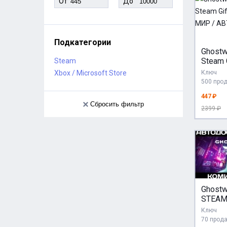
От
До
Подкатегории
Ghostw
Steam G
Steam
Россия
Xbox / Microsoft Store
Ключ
АВТО
500 про
447 ₽
Сбросить фильтр
2399 ₽
Ghostw
STEAM
АВТО
Ключ
70 прод