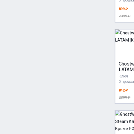
0 прода
899 ₽
2399 ₽
Ghostwi
LATAM
Ключ
0 прода
842 ₽
2399 ₽