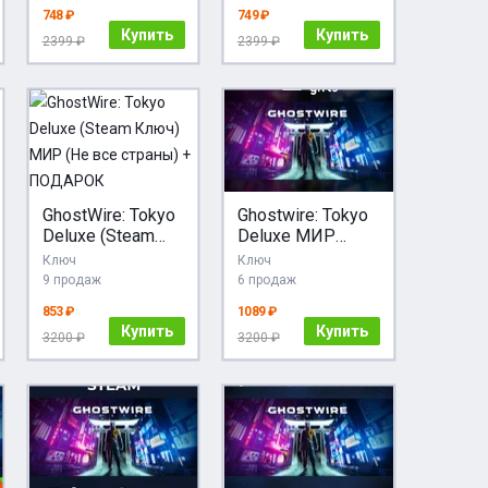
КЛЮЧ
748 ₽
749 ₽
Купить
Купить
2399 ₽
2399 ₽
GhostWire: Tokyo
Ghostwire: Tokyo
Deluxe (Steam
Deluxe МИР
Ключ) МИР (Не
АВТО
Ключ
Ключ
все страны) +
9 продаж
6 продаж
ПОДАРОК
853 ₽
1089 ₽
Купить
Купить
3200 ₽
3200 ₽