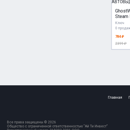
GhostW
Steam 
GLOBA
Ключ
РФ и Р
0 прода
АВТО
784 ₽
24/7
2399 ₽
Главная
Все права защищены © 2026
Общество с ограниченной ответственностью "Ай Ти Инвест"