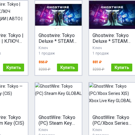
re: Tokyo |
Ghostwire: Tokyo
Ghostwire: Tokyo
 | КЛЮЧ
Deluxe * STEAM
Deluxe * STEAM
АЦИИ |
РОССИЯ
РОССИЯ
Ключ
Ключ
| МИР
АВТОДОСТАВКА
ж
1 продаж
1 продаж
866 ₽
881 ₽
Купить
Купить
Купить
3200 ₽
3200 ₽
ire: Tokyo
GhostWire: Tokyo
GhostWire: Tokyo
m Key (CIS)
(PC) Steam Key
(PC/Xbox Series
GLOBAL
X|S) Xbox Live
Ключ
Ключ
Key GLOBAL