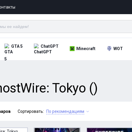
онтакты
GTA 5
ChatGPT
Minecraft
WOT
stWire: Tokyo ()
варов
Сортировать:
По рекомендациям