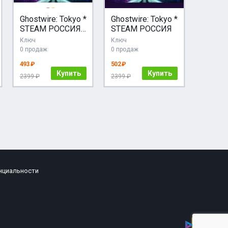
Ghostwire: Tokyo *
Ghostwire: Tokyo *
STEAM РОССИЯ
STEAM РОССИЯ
АВТОДОСТАВКА
Ключ
Ключ
0 продаж
0 продаж
493 ₽
502 ₽
Купить
Купить
2399 ₽
2399 ₽
нциальности