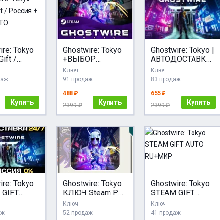
ire: Tokyo
Ghostwire: Tokyo
Ghostwire: Tokyo |
ift /
+ВЫБОР
АВТОДОСТАВКА
 + МИР /
ИЗДАНИЯ ·
[Россия Steam
Ключ
Ключ
Steam Gift RU ·
Gift]
даж
91 продаж
83 продаж
АВТО
488 ₽
655 ₽
Купить
Купить
Купить
2399 ₽
2399 ₽
ire: Tokyo
Ghostwire: Tokyo
Ghostwire: Tokyo
 GIFT
КЛЮЧ Steam РУ/
STEAM GIFT
ДОСТАВКА
СНГ + ПОДАРОК
AUTO RU+МИР
Ключ
Ключ
аж
52 продаж
41 продаж