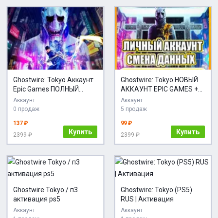
Ghostwire: Tokyo Аккаунт
Ghostwire: Tokyo НОВЫЙ
Epic Games ПОЛНЫЙ
АККАУНТ EPIC GAMES +
ДОСТУП
ПОЧТА
Аккаунт
Аккаунт
0 продаж
5 продаж
137 ₽
99 ₽
Купить
Купить
2399 ₽
2399 ₽
Ghostwire Tokyo / п3
Ghostwire: Tokyo (PS5)
активация ps5
RUS | Активация
Аккаунт
Аккаунт