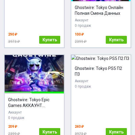
Ghostwire: Tokyo Онлайн
Полная Смена Данных
Аккаунт
0 продаж
290 ₽
100 ₽
Купить
Купить
3973 ₽
2399 ₽
Ghostwire: Tokyo PS5 П2
П3
Аккаунт
0 продаж
Ghostwire: Tokyo Epic
Games АККАУНТ
НОВЫЙ+ПОЧТА
Аккаунт
0 продаж
209 ₽
240 ₽
Купить
Купить
2399 ₽
3973 ₽