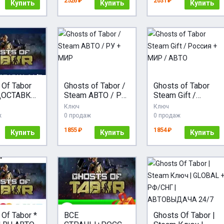
2526 ₽
2031 ₽
Купить
Купить
Купить
 Of Tabor
Ghosts of Tabor /
Ghosts of Tabor
ДОСТАВКА
Steam АВТО / РУ
Steam Gift /
Россия
+ МИР
Россия + МИР /
Ключ
Ключ
АВТО
ж
0 продаж
0 продаж
1855 ₽
1854 ₽
Купить
Купить
Купить
 Of Tabor *
ВСЕ
Ghosts Of Tabor |