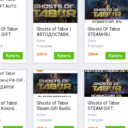
 Of Tabor
Ghosts of Tabor |
Ghosts Of Tabor
 GIFT
АВТОДОСТАВКА
STEAM•RU
RU+МИР
[Россия Steam
АВТОДОСТАВКА
Ключ
Ключ
Gift]
аж
9 продаж
8 продаж
2257 ₽
2286 ₽
Купить
Купить
Купить
 of Tabor
Ghosts of Tabor
Ghosts of Tabor
 Ключ)
Steam Gift Выбор
STEAM GIFT
Г-МИР +
Региона
АВТОДОСТАВКА
Ключ
Ключ
РОК
ж
3 продаж
3 продаж