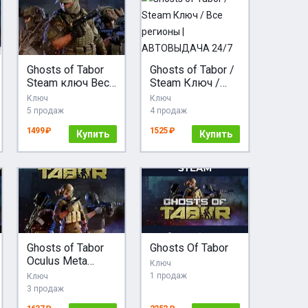
Ghosts of Tabor
Ghosts of Tabor /
Steam ключ Весь
Steam Ключ /
Мир Global +
Все регионы |
Ключ
Ключ
RU/CIS РФ
АВТОВЫДАЧА
5 продаж
4 продаж
Россия СНГ стим
24/7
1499 ₽
1525 ₽
Купить
Купить
Ghosts of Tabor
Ghosts Of Tabor
Oculus Meta
Ключ
Quest 2/3/Pro
1 продаж
Ключ
Key
3 продаж