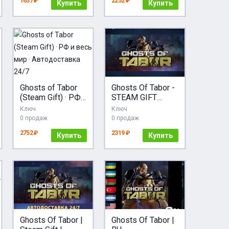
1637 ₽
2252 ₽
Купить
Купить
Ghosts of Tabor
Ghosts Of Tabor -
(Steam Gift) · РФ
STEAM GIFT
и весь мир ·
РОССИЯ
Ключ
Ключ
Автодоставка
0 продаж
0 продаж
24/7
2752 ₽
2319 ₽
Купить
Купить
Ghosts Of Tabor |
Ghosts Of Tabor |