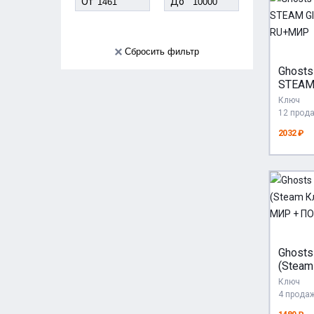
От
До
Сбросить фильтр
Ghosts
STEAM
AUTO 
Ключ
12 прод
2032 ₽
Ghosts
(Steam
РФ-СН
Ключ
ПОДА
4 прода