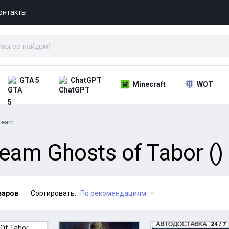
онтакты
GTA 5
ChatGPT
Minecraft
WOT
team
am Ghosts of Tabor ()
варов
Сортировать:
По рекомендациям