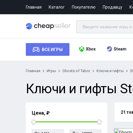
Главная
Каталог
Покупателю
Продавцу
К
Xbox
Steam
ВСЕ ИГРЫ
Главная
Игры
Ghosts of Tabor
Ключи и гифты
S
Ключи и гифты Ste
21 то
Цена, ₽