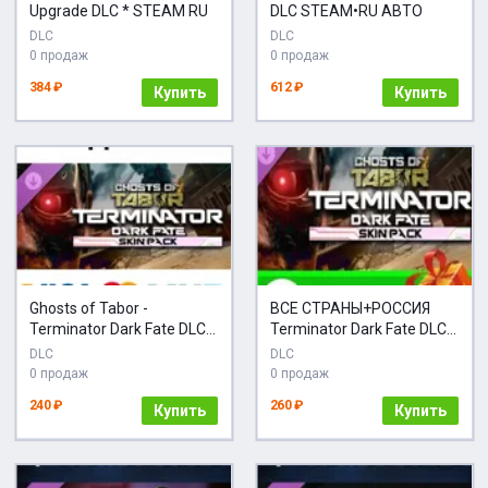
Upgrade DLC * STEAM RU
DLC STEAM•RU АВТО
DLC
DLC
0 продаж
0 продаж
384 ₽
612 ₽
Купить
Купить
Ghosts of Tabor -
ВСЕ СТРАНЫ+РОССИЯ
Terminator Dark Fate DLC *
Terminator Dark Fate DLC
STEAM RU
STEAM
DLC
DLC
0 продаж
0 продаж
240 ₽
260 ₽
Купить
Купить