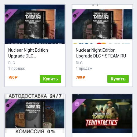
Nuclear Night Edition
Nuclear Night Edition
Upgrade DLC
Upgrade DLC * STEAM RU
АВТОДОСТАВКА Steam
DLC
DLC
1 продаж
1 продаж
780 ₽
780 ₽
Купить
Купить