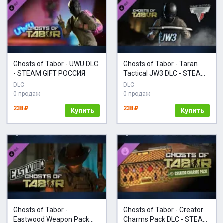
Ghosts of Tabor - UWU DLC
Ghosts of Tabor - Taran
- STEAM GIFT РОССИЯ
Tactical JW3 DLC - STEAM
RU
DLC
DLC
0 продаж
0 продаж
238 ₽
238 ₽
Купить
Купить
Ghosts of Tabor -
Ghosts of Tabor - Creator
Eastwood Weapon Pack
Charms Pack DLC - STEAM