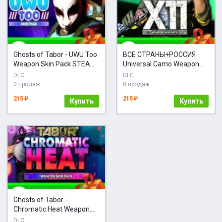
Ghosts of Tabor - UWU Too
ВСЕ СТРАНЫ+РОССИЯ
Weapon Skin Pack STEAM
Universal Camo Weapon
GIFT
Skin Pack
DLC
DLC
0 продаж
0 продаж
215 ₽
215 ₽
Купить
Купить
Ghosts of Tabor -
Chromatic Heat Weapon
Skin Pack
DLC