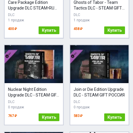
Care Package Edition
Ghosts of Tabor - Team
Upgrade DLC STEAM•RU
Tactics DLC - STEAM GIFT
АВТО
РОССИЯ
DLC
DLC
1 продаж
1 продаж
400 ₽
458 ₽
Купить
Купить
Nuclear Night Edition
Join or Die Edition Upgrade
Upgrade DLC - STEAM GIFT
DLC - STEAM GIFT РОССИЯ
РОССИЯ
DLC
DLC
0 продаж
0 продаж
767 ₽
583 ₽
Купить
Купить