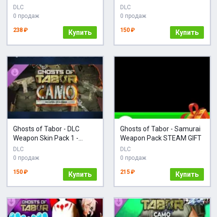
DLC - STEAM RU
RU
DLC
DLC
0 продаж
0 продаж
238 ₽
150 ₽
Купить
Купить
Ghosts of Tabor - DLC
Ghosts of Tabor - Samurai
Weapon Skin Pack 1 -
Weapon Pack STEAM GIFT
STEAM RU
DLC
DLC
0 продаж
0 продаж
150 ₽
215 ₽
Купить
Купить