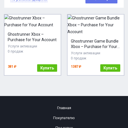
Ghostrunner Xbox –
Purchase for Your Account
Ghostrunner Game Bundle
Услуги активации
Xbox – Purchase for Your
0 продаж
Account
Услуги активации
0 продаж
381 ₽
1387 ₽
Купить
Купить
Главная
Покупателю
Продавцу