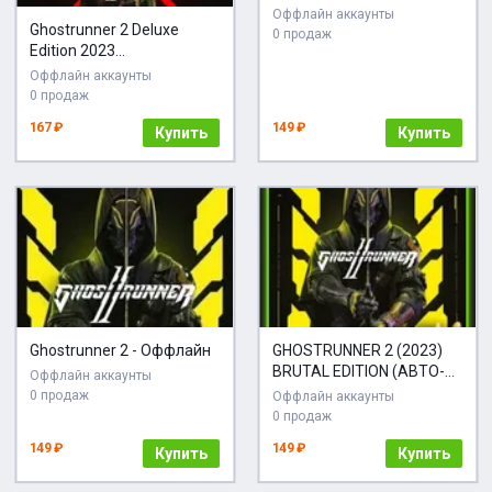
Автовыдача 24/7
Оффлайн аккаунты
Ghostrunner 2 Deluxe
0 продаж
Edition 2023
[Steam/Global]
Оффлайн аккаунты
0 продаж
167 ₽
149 ₽
Купить
Купить
Ghostrunner 2 - Оффлайн
GHOSTRUNNER 2 (2023)
BRUTAL EDITION (АВТО-
Оффлайн аккаунты
ВЫДАЧА) + БОНУС
0 продаж
Оффлайн аккаунты
0 продаж
149 ₽
149 ₽
Купить
Купить