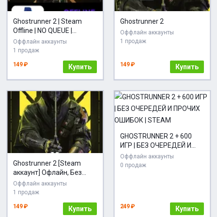
Ghostrunner 2 | Steam
Ghostrunner 2
Offline | NO QUEUE |
Оффлайн аккаунты
PAYPAL
1 продаж
Оффлайн аккаунты
1 продаж
149 ₽
149 ₽
Купить
Купить
GHOSTRUNNER 2 + 600
ИГР | БЕЗ ОЧЕРЕДЕЙ И
ПРОЧИХ ОШИБОК |
Оффлайн аккаунты
Ghostrunner 2 [Steam
STEAM
0 продаж
аккаунт] Офлайн, Без
Guard
Оффлайн аккаунты
1 продаж
149 ₽
249 ₽
Купить
Купить