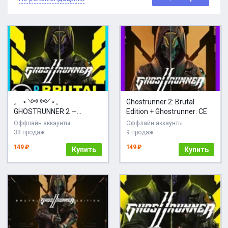
。 ⋆༺ ༻⋆。
Ghostrunner 2: Brutal
GHOSTRUNNER 2 —
Edition + Ghostrunner: CE
BRUTAL EDITION STEAM
Оффлайн аккаунты
Оффлайн аккаунты
Аккаунт
33 продаж
9 продаж
149 ₽
149 ₽
Купить
Купить