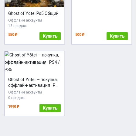
Ghost of Yotei Ps5 Общий
Оффлайн аккаунты
13 продаж
550 ₽
500 ₽
Купить
Купить
Ghost of Yōtei — покупка,
оффлайн-активация · PS4
/ PS5
Оффлайн аккаунты
0 продаж
1990 ₽
Купить