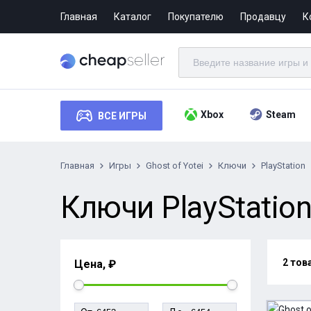
Главная
Каталог
Покупателю
Продавцу
К
Xbox
Steam
ВСЕ ИГРЫ
Главная
Игры
Ghost of Yotei
Ключи
PlayStation
Ключи PlayStation 
2 тов
Цена, ₽