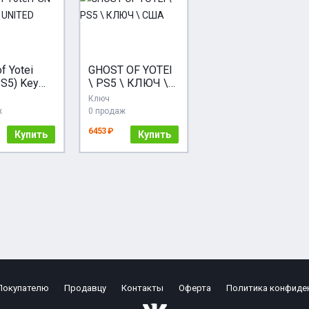
f Yotei
GHOST OF YOTEI
S5) Key
\ PS5 \ КЛЮЧ \
D STATES
США
Ключ
ж
0 продаж
6453 ₽
Купить
Купить
Покупателю
Продавцу
Контакты
Оферта
Политика конфиде