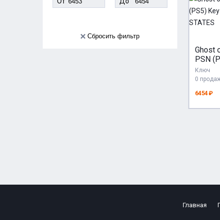
От
До
Сбросить фильтр
Ghost o
PSN (P
UNITE
Ключ
0 прода
6454 ₽
Главная