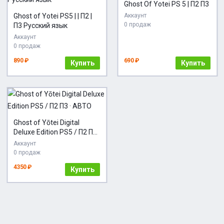
Ghost Of Yotei PS 5 | П2 П3
Ghost of Yotei PS5 | | П2 |
Аккаунт
0 продаж
П3 Русский язык
Аккаунт
0 продаж
890 ₽
690 ₽
Купить
Купить
Ghost of Yōtei Digital
Deluxe Edition PS5 / П2 П3 ·
АВТО
Аккаунт
0 продаж
4350 ₽
Купить