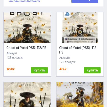
Ghost of Yotei PS5 | П2/П3
Ghost of Yotei (PS5) | П2-
П3
Аккаунт
128 продаж
Аккаунт
120 продаж
1290 ₽
499 ₽
Купить
Купить