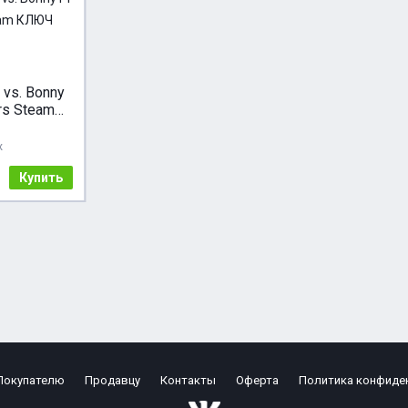
 vs. Bonny
rs Steam
GLOBAL
ж
Купить
Покупателю
Продавцу
Контакты
Оферта
Политика конфиде