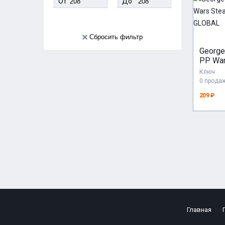
От
До
Сбросить фильтр
George
PP Wa
КЛЮЧ 
Ключ
0 прода
209 ₽
Главная