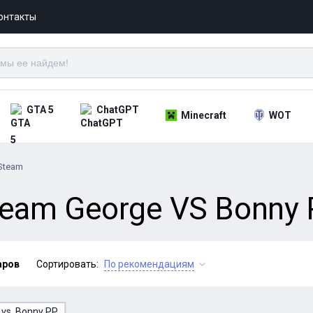
онтакты
GTA 5
ChatGPT
Minecraft
WOT
Steam
eam George VS Bonny P
аров
Сортировать:
По рекомендациям