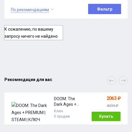
Фильтр
По рекомендациям
К сожалению, по вашему
запросу ничего не найдено
Рекомендации для вас
2063 ₽
DOOM: The
Dark Ages +
4099 ₽
PREMIUM |
Ключ
STEAM | КЛЮЧ
Купить
0 продаж
АКТИВАЦИИ |
АВТО | РОССИЯ