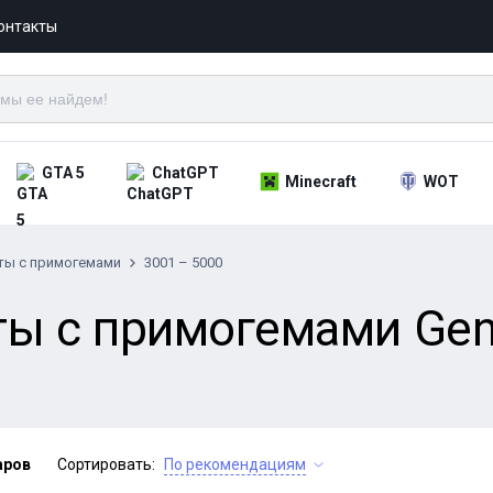
онтакты
GTA 5
ChatGPT
Minecraft
WOT
ты с примогемами
3001 – 5000
ы с примогемами Gen
аров
Сортировать:
По рекомендациям