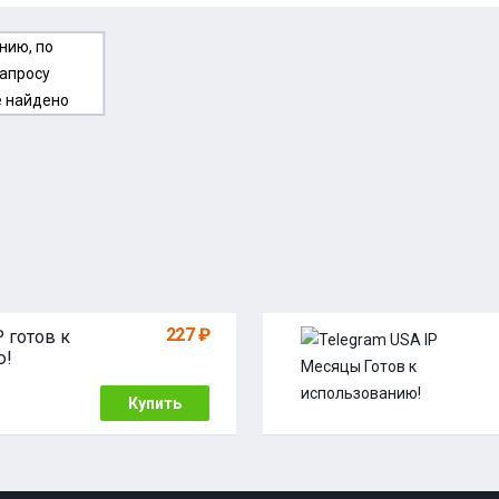
нию, по
апросу
е найдено
227 ₽
P готов к
ю!
Купить