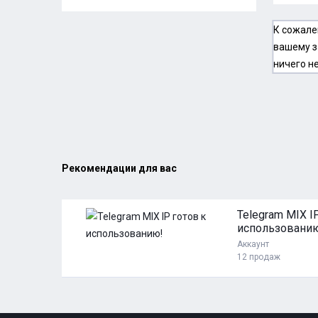
К сожале
вашему з
ничего н
Рекомендации для вас
149 ₽
Telegram MIX I
использовани
Аккаунт
ть
12 продаж