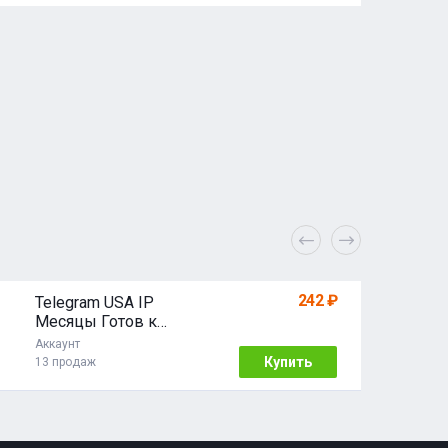
242 ₽
Telegram USA IP
Месяцы Готов к
использованию!
Аккаунт
Купить
13 продаж