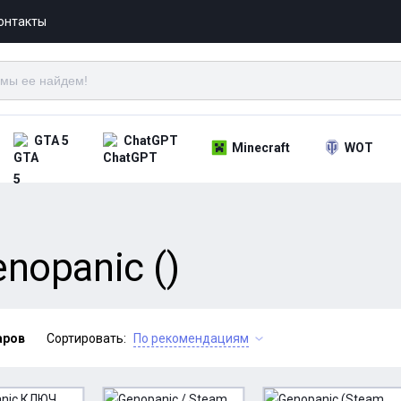
онтакты
GTA 5
ChatGPT
Minecraft
WOT
nopanic ()
аров
Сортировать:
По рекомендациям