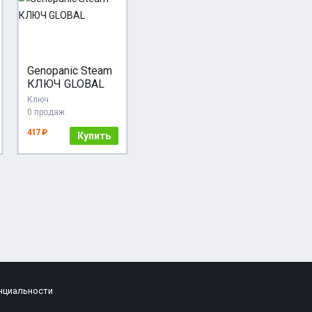
Genopanic Steam
КЛЮЧ GLOBAL
Ключ
0 продаж
417 ₽
Купить
нциальности