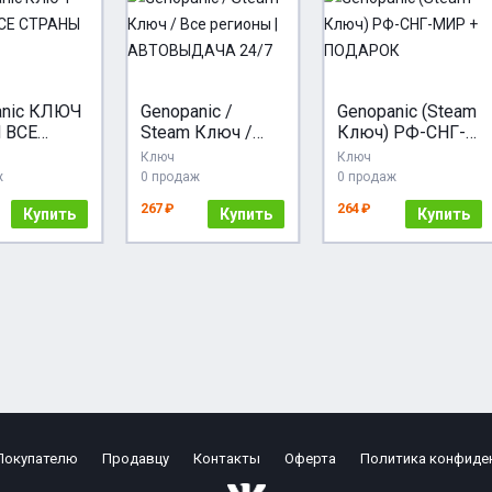
anic КЛЮЧ
Genopanic /
Genopanic (Steam
 ВСЕ
Steam Ключ /
Ключ) РФ-СНГ-
НЫ
Все регионы |
МИР +
Ключ
Ключ
АВТОВЫДАЧА
ПОДАРОК
ж
0 продаж
0 продаж
24/7
267 ₽
264 ₽
Купить
Купить
Купить
Покупателю
Продавцу
Контакты
Оферта
Политика конфиде