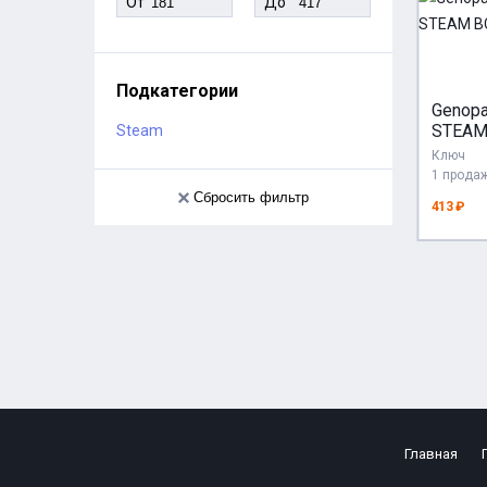
От
До
Подкатегории
Genop
STEAM
Steam
СТРА
Ключ
1 прода
Сбросить фильтр
413 ₽
Главная