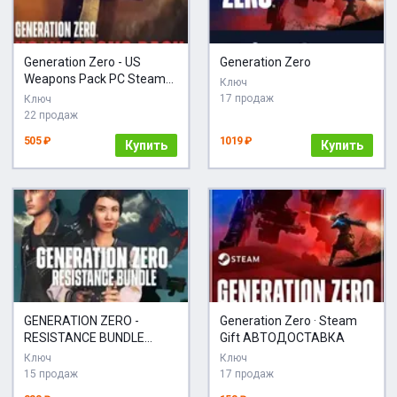
Generation Zero - US
Generation Zero
Weapons Pack PC Steam
Ключ
key РФ + МИР
17 продаж
Ключ
22 продаж
505 ₽
1019 ₽
Купить
Купить
GENERATION ZERO -
Generation Zero · Steam
RESISTANCE BUNDLE
Gift АВТОДОСТАВКА
XBOX КЛЮЧ
Ключ
Ключ
15 продаж
17 продаж