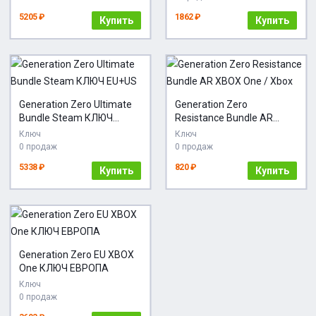
5205 ₽
1862 ₽
Купить
Купить
Generation Zero Ultimate
Generation Zero
Bundle Steam КЛЮЧ
Resistance Bundle AR
EU+US
XBOX One / Xbox
Ключ
Ключ
0 продаж
0 продаж
5338 ₽
820 ₽
Купить
Купить
Generation Zero EU XBOX
One КЛЮЧ ЕВРОПА
Ключ
0 продаж