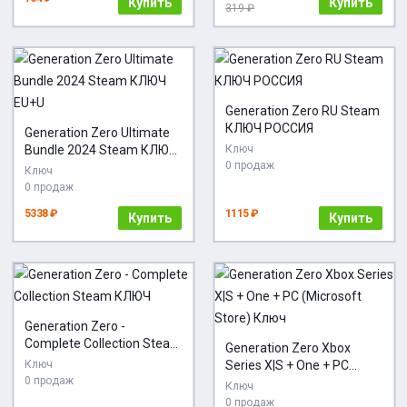
Купить
Купить
319 ₽
Generation Zero RU Steam
КЛЮЧ РОССИЯ
Generation Zero Ultimate
Bundle 2024 Steam КЛЮЧ
Ключ
0 продаж
EU+U
Ключ
0 продаж
5338 ₽
1115 ₽
Купить
Купить
Generation Zero -
Complete Collection Steam
Generation Zero Xbox
КЛЮЧ
Ключ
Series X|S + One + PC
0 продаж
(Microsoft Store) Ключ
Ключ
0 продаж