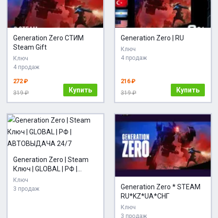
Generation Zero СТИМ
Generation Zero | RU
Steam Gift
Ключ
4 продаж
Ключ
4 продаж
272 ₽
216 ₽
Купить
Купить
319 ₽
319 ₽
Generation Zero | Steam
Ключ | GLOBAL | РФ |
АВТОВЫДАЧА 24/7
Ключ
Generation Zero * STEAM
3 продаж
RU*KZ*UA*СНГ
Ключ
3 продаж