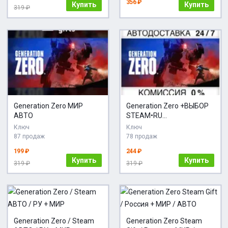
356 ₽
Купить
Купить
319 ₽
Generation Zero МИР
Generation Zero +ВЫБОР
АВТО
STEAM•RU
АВТОДОСТАВКА
Ключ
Ключ
87 продаж
78 продаж
199 ₽
244 ₽
Купить
Купить
319 ₽
319 ₽
Generation Zero / Steam
Generation Zero Steam