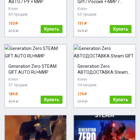
АВТО / РУ + МИР
Gift / Россия + МИР /
АВТО
Ключ
Ключ
83 продаж
60 продаж
153 ₽
151 ₽
Купить
Купить
319 ₽
319 ₽
Generation Zero STEAM
Generation Zero
GIFT AUTO RU+МИР
АВТОДОСТАВКА Steam
GIFT
Ключ
Ключ
37 продаж
34 продаж
185 ₽
179 ₽
Купить
Купить
319 ₽
319 ₽