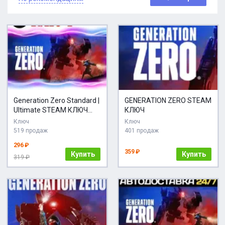
Generation Zero Standard |
GENERATION ZERO STEAM
Ultimate STEAM КЛЮЧ
КЛЮЧ
РФ+МИР
Ключ
Ключ
519 продаж
401 продаж
296 ₽
359 ₽
Купить
Купить
319 ₽