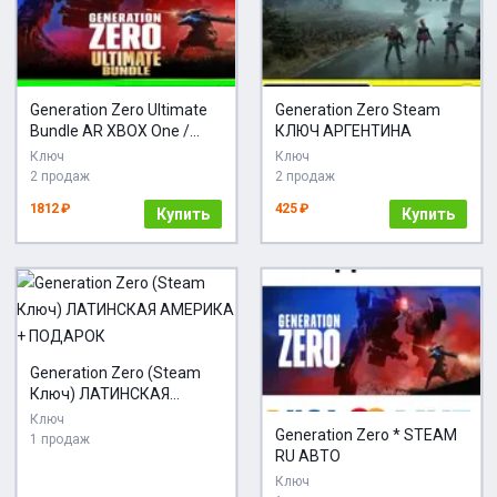
Generation Zero Ultimate
Generation Zero Steam
Bundle AR XBOX One /
КЛЮЧ АРГЕНТИНА
Xbox Se
Ключ
Ключ
2 продаж
2 продаж
1812 ₽
425 ₽
Купить
Купить
Generation Zero (Steam
Ключ) ЛАТИНСКАЯ
АМЕРИКА + ПОДАРОК
Ключ
Generation Zero * STEAM
1 продаж
RU АВТО
Ключ