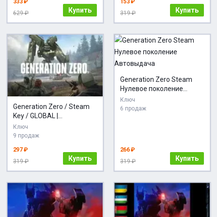
333 ₽
153 ₽
Купить
Купить
629 ₽
319 ₽
Generation Zero Steam
Нулевое поколение
Автовыдача
Ключ
Generation Zero / Steam
6 продаж
Key / GLOBAL |
АВТОВЫДАЧА 24/7
Ключ
9 продаж
297 ₽
266 ₽
Купить
Купить
319 ₽
319 ₽