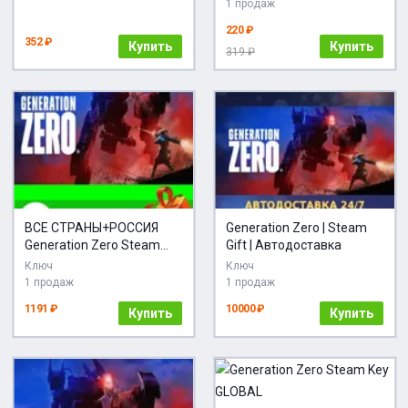
1 продаж
220 ₽
352 ₽
Купить
Купить
319 ₽
ВСЕ СТРАНЫ+РОССИЯ
Generation Zero | Steam
Generation Zero Steam
Gift | Автодоставка
Gift
Ключ
Ключ
1 продаж
1 продаж
1191 ₽
10000 ₽
Купить
Купить