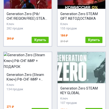
Generation Zero (РФ/
Generation Zero STEAM
СНГ/REGION FREE) STEAM
GIFT АВТОДОСТАВКА
КЛЮЧ
Ключ
Ключ
282 продаж
155 продаж
184 ₽
399 ₽
Купить
Купить
319 ₽
Generation Zero (Steam
Ключ) РФ-СНГ-МИР +
ПОДАРОК
Ключ
Generation Zero STEAM
134 продаж
KEY GLOBAL
Ключ
107 продаж
271 ₽