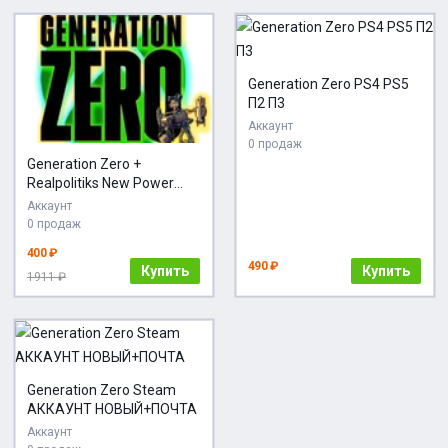
Generation Zero PS4 PS5
П2 П3
Аккаунт
0 продаж
Generation Zero +
Realpolitiks New Power
XBOX ONE
Аккаунт
0 продаж
400 ₽
490 ₽
Купить
Купить
1911 ₽
Generation Zero Steam
АККАУНТ НОВЫЙ+ПОЧТА
Аккаунт