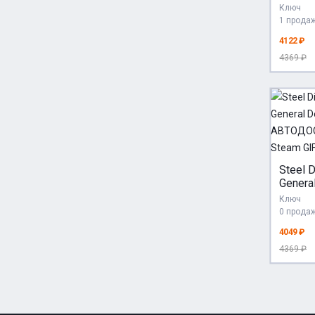
*RU/B
Ключ
Steam 
1 прода
4122 ₽
4369 ₽
Steel D
Genera
Edition
Ключ
АВТО
0 прода
Steam 
4049 ₽
4369 ₽