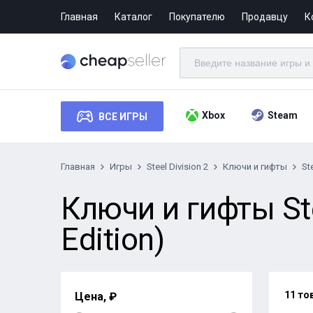
Главная
Каталог
Покупателю
Продавцу
К
Xbox
Steam
ВСЕ ИГРЫ
Главная
Игры
Steel Division 2
Ключи и гифты
St
Ключи и гифты Ste
Edition)
11 то
Цена, ₽