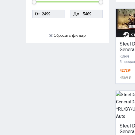
От
До
Сбросить фильтр
Steel D
Genera
Editio
Ключ
GIFT 
5 прода
RU+М
4272 ₽
4369 ₽
Steel D
Genera