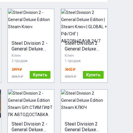
Steel Division 2 -
Steel Division 2
General Deluxe
General Deluxe
Edition Steam
Edition | Steam
Ключ
Ключ
Ключ
Ключ | GLOBAL +
2 продаж
1 продаж
РФ/СНГ |
2499 ₽
3602 ₽
АВТОВЫДАЧА
Купить
Купить
24/7
4369 ₽
4369 ₽
Steel Division 2 -
Steel Division 2
General Deluxe
General Deluxe