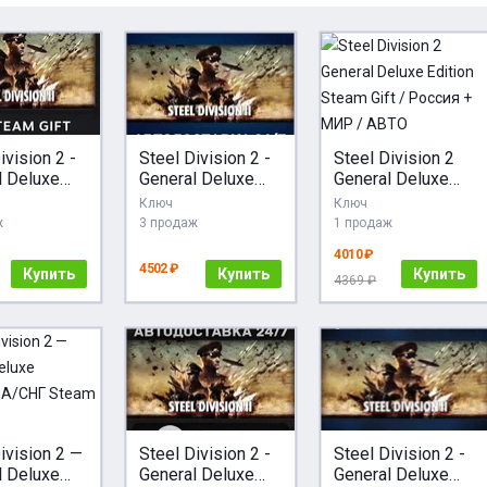
ivision 2 -
Steel Division 2 -
Steel Division 2
l Deluxe
General Deluxe
General Deluxe
n STEAM
Edition Steam RU
Edition Steam Gift
Ключ
Ключ
AUTO
/ Россия + МИР /
ж
3 продаж
1 продаж
ИР
АВТО
4010 ₽
4502 ₽
Купить
Купить
Купить
4369 ₽
ivision 2 —
Steel Division 2 -
Steel Division 2 -
l Deluxe
General Deluxe
General Deluxe