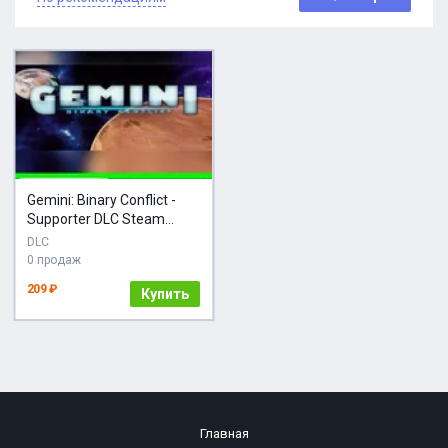
Gemini: Binary Conflict -
Supporter DLC Steam
КЛЮЧ
DLC
0 продаж
209 ₽
Купить
Главная