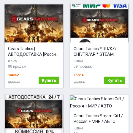
Gears Tactics |
Gears Tactics * RU/KZ/
АВТОДОСТАВКА [Россия
СНГ/TR/AR * STEAM
Steam Gift]
АВТОДОСТАВКА
Ключ
Ключ
80 продаж
59 продаж
1469 ₽
1565 ₽
Купить
Купить
2699 ₽
2699 ₽
Gears Tactics Steam Gift /
Россия + МИР / АВТО
Ключ