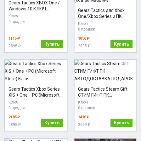
Gears Tactics XBOX One /
Windows 10 КЛЮЧ
Gears Tactics для Xbox
GLOBAL
Ключ
One/Xbox Series и ПК
0 продаж
(Win10) (код активации)
Ключ
0 продаж
1115 ₽
1056 ₽
Купить
Купить
2895 ₽
2895 ₽
Gears Tactics Xbox Series
Gears Tactics Steam Gift
X|S + One + PC (Microsoft
СТИМ ГИФТ ПК
Store) Ключ
АВТОДОСТАВКА
Ключ
Ключ
ПОДАРОК
0 продаж
0 продаж
2185 ₽
1410 ₽
Купить
Купить
2895 ₽
2699 ₽