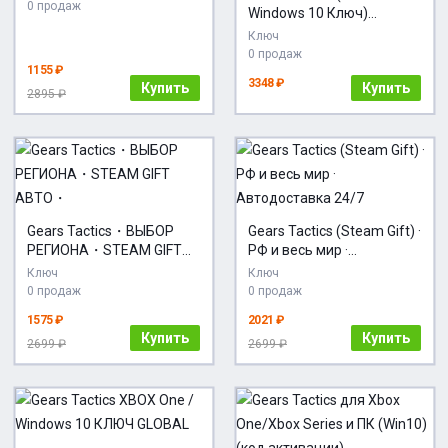
0 продаж
Windows 10 Ключ)
МИР(БЕЗ СНГ)
Ключ
Европейский Союз +
0 продаж
ПОДАРОК
1155 ₽
3348 ₽
Купить
Купить
2895 ₽
Gears Tactics・ВЫБОР
Gears Tactics (Steam Gift) ·
РЕГИОНА・STEAM GIFT
РФ и весь мир ·
АВТО・
Автодоставка 24/7
Ключ
Ключ
0 продаж
0 продаж
1575 ₽
2021 ₽
Купить
Купить
2699 ₽
2699 ₽